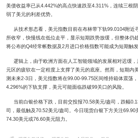
美债收益率已从4.442%的高点快速跌至4.311%，连续三
弱了美元的利差优势。
从技术形态看，美元指数目前在布林带下轨99.0104附近
所收窄，快慢线在低位走平，显示短期跌势放缓，但整体仍
将公布的Q4经常帐数据及2月进口价格指数可能成为短期触
逻辑上，由于欧洲方面在人工智能领域的发展相对迟缓，
元区的疲软在一定程度上支撑了美元的底座。然而，短期内
测未来2-3日，美元指数将在99.00-99.75区间维持箱体
4.296%的下轨支撑，美元可能面临跌破99关口的风险。
当前白银价格下跌，目前交投报70.58美元/盎司，跌幅0.13
司，最低触及70.52美元/盎司。今日现货白银下方关注69.90
74.30美元或76.60美元阻力。