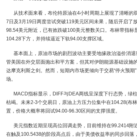
从技术面来看，布伦特原油在4小时周期上展现了清晰的
7日及3月19日两度尝试突破119美元区间未果，随后开启
98.54美元附近，已有效跌破100美元整数关口。布林带指
104.28下方，并持续逼近下轨94.00支撑区域。
基本面上，原油市场的剧烈波动主要受地缘政治溢价消退
管美国在外交层面抛出和平方案，但其对伊朗能源基础设施
达摩克利斯之剑。然而，短期内市场更倾向于交易“停火预期
场。
MACD指标显示，DIFF与DEA两线呈深度下行态势，
枯竭。未来2-3个交易日，原油上方压力位集中在104.28(
置，价格大概率将回试94.00-96.30区间的支撑强度。
美元指数近期呈现高位回调走势，目前维持在99.2414附
在触及100.5438的阶段高点后，由于美债收益率的同步回