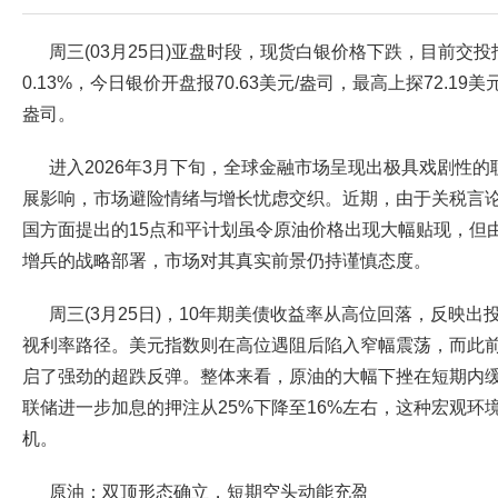
周三(03月25日)亚盘时段，现货白银价格下跌，目前交投报
0.13%，今日银价开盘报70.63美元/盎司，最高上探72.19美
盎司。
进入2026年3月下旬，全球金融市场呈现出极具戏剧性
展影响，市场避险情绪与增长忧虑交织。近期，由于关税言
国方面提出的15点和平计划虽令原油价格出现大幅贴现，但
增兵的战略部署，市场对其真实前景仍持谨慎态度。
周三(3月25日)，10年期美债收益率从高位回落，反映
视利率路径。美元指数则在高位遇阻后陷入窄幅震荡，而此
启了强劲的超跌反弹。整体来看，原油的大幅下挫在短期内
联储进一步加息的押注从25%下降至16%左右，这种宏观环
机。
原油：双顶形态确立，短期空头动能充盈