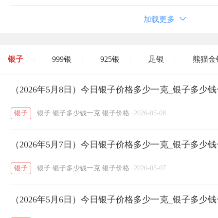
加载更多
银子
999银
925银
足银
熊猫金
/
/
/
/
开国纪念币
（2026年5月8日）今日银子价格多少一克_银子多少
大清银币
长城币
老
/
/
/
银子
银子
银子多少钱一克
银子价格
·
2026-05-08
菜百
周生生
周大生
周六福
六
/
/
/
/
（2026年5月7日）今日银子价格多少一克_银子多少
六福
金至尊
潮宏基
亚一金店
/
/
/
/
银子
银子
银子多少钱一克
银子价格
·
2026-05-07
（2026年5月6日）今日银子价格多少一克_银子多少