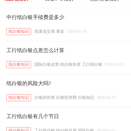
黄金T+D知识
中行纸白银手续费是多少
粤贵银知识
国际白银知识
/
/
/
纸白银知识
纸黄金交易
黄金
·
2018-02-19
工行纸白银点差怎么计算
纸白银知识
国际白银走势
纸白银投资
工行纸白银
·
2018-02-15
纸白银的风险大吗?
纸白银知识
白银的价格
白银投资网
白银知识
·
2018-02-07
工行纸白银有几个节日
纸白银知识
工行纸白银
纸白银交易
国际白银
·
2018-02-02