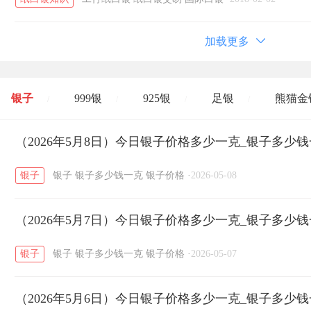
加载更多
银子
999银
925银
足银
熊猫金
/
/
/
/
开国纪念币
（2026年5月8日）今日银子价格多少一克_银子多少
大清银币
长城币
老
/
/
/
银子
银子
银子多少钱一克
银子价格
·
2026-05-08
菜百
周生生
周大生
周六福
六
/
/
/
/
（2026年5月7日）今日银子价格多少一克_银子多少
六福
金至尊
潮宏基
亚一金店
/
/
/
/
银子
银子
银子多少钱一克
银子价格
·
2026-05-07
（2026年5月6日）今日银子价格多少一克_银子多少