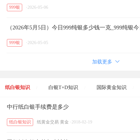
999银
·
2026-05-06
（2026年5月5日）今日999纯银多少钱一克_999纯
999银
·
2026-05-05
加载更多
纸白银知识
白银T+D知识
国际黄金知识
/
/
/
黄金T+D知识
中行纸白银手续费是多少
粤贵银知识
国际白银知识
/
/
/
纸白银知识
纸黄金交易
黄金
·
2018-02-19