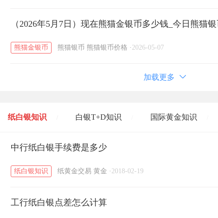
（2026年5月7日）现在熊猫金银币多少钱_今日熊猫银
熊猫金银币
熊猫银币
熊猫银币价格
·
2026-05-07
加载更多
纸白银知识
白银T+D知识
国际黄金知识
/
/
/
黄金T+D知识
中行纸白银手续费是多少
粤贵银知识
国际白银知识
/
/
/
纸白银知识
纸黄金交易
黄金
·
2018-02-19
工行纸白银点差怎么计算