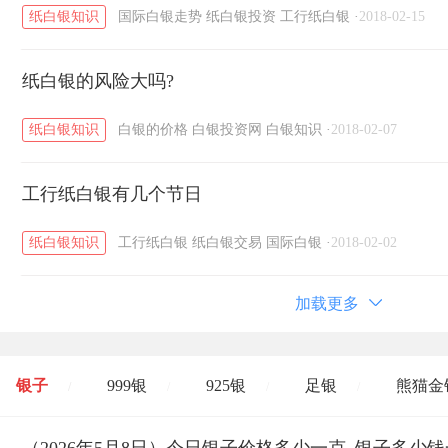
纸白银知识
国际白银走势
纸白银投资
工行纸白银
·
2018-02-15
纸白银的风险大吗?
纸白银知识
白银的价格
白银投资网
白银知识
·
2018-02-07
工行纸白银有几个节日
纸白银知识
工行纸白银
纸白银交易
国际白银
·
2018-02-02
加载更多
银子
999银
925银
足银
熊猫金
/
/
/
/
开国纪念币
大清银币
长城币
老