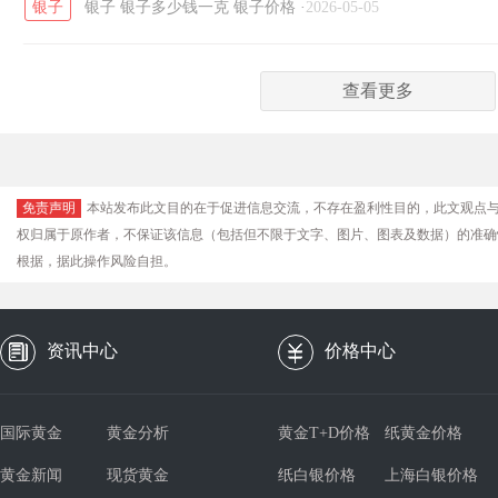
银子
银子
银子多少钱一克
银子价格
·
2026-05-05
查看更多
免责声明
本站发布此文目的在于促进信息交流，不存在盈利性目的，此文观点
权归属于原作者，不保证该信息（包括但不限于文字、图片、图表及数据）的准确
根据，据此操作风险自担。
资讯中心
价格中心
国际黄金
黄金分析
黄金T+D价格
纸黄金价格
黄金新闻
现货黄金
纸白银价格
上海白银价格