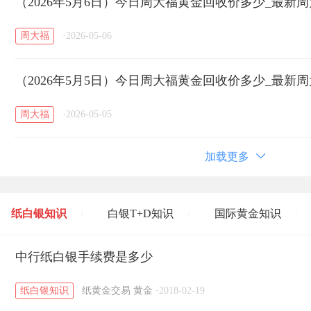
（2026年5月6日）今日周大福黄金回收价多少_最新
周大福
·
2026-05-06
（2026年5月5日）今日周大福黄金回收价多少_最新
周大福
·
2026-05-05
加载更多
纸白银知识
白银T+D知识
国际黄金知识
/
/
/
黄金T+D知识
中行纸白银手续费是多少
粤贵银知识
国际白银知识
/
/
/
纸白银知识
纸黄金交易
黄金
·
2018-02-19