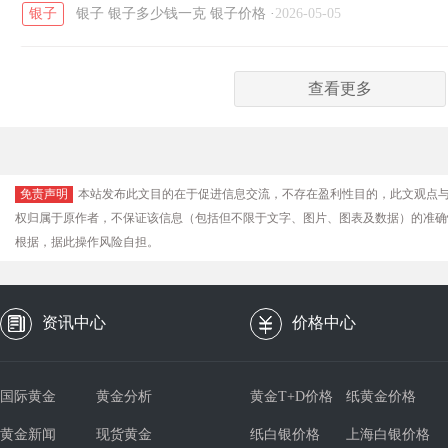
银子
银子
银子多少钱一克
银子价格
·
2026-05-05
查看更多
免责声明
本站发布此文目的在于促进信息交流，不存在盈利性目的，此文观点
权归属于原作者，不保证该信息（包括但不限于文字、图片、图表及数据）的准确
根据，据此操作风险自担。
资讯中心
价格中心
国际黄金
黄金分析
黄金T+D价格
纸黄金价格
黄金新闻
现货黄金
纸白银价格
上海白银价格