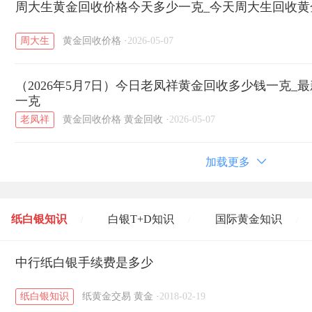
周大生黄金回收价格今天多少一克_今天周大生回收黄金价
周大生
黄金回收价格
·
2026-05-07
（2026年5月7日）今日老凤祥黄金回收多少钱一克_
一克
老凤祥
黄金回收价格
黄金回收
·
2026-05-07
加载更多
纸白银知识
白银T+D知识
国际黄金知识
/
/
/
黄金T+D知识
中行纸白银手续费是多少
粤贵银知识
国际白银知识
/
/
/
纸白银知识
纸黄金交易
黄金
·
2018-02-19