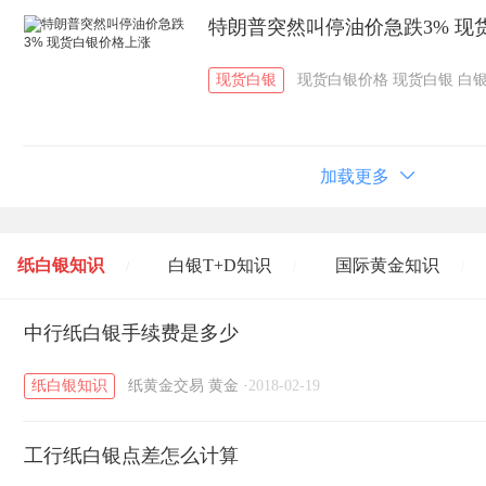
特朗普突然叫停油价急跌3% 现
现货白银
现货白银价格
现货白银
白
加载更多
纸白银知识
白银T+D知识
国际黄金知识
/
/
/
黄金T+D知识
中行纸白银手续费是多少
粤贵银知识
国际白银知识
/
/
/
纸白银知识
纸黄金交易
黄金
·
2018-02-19
工行纸白银点差怎么计算