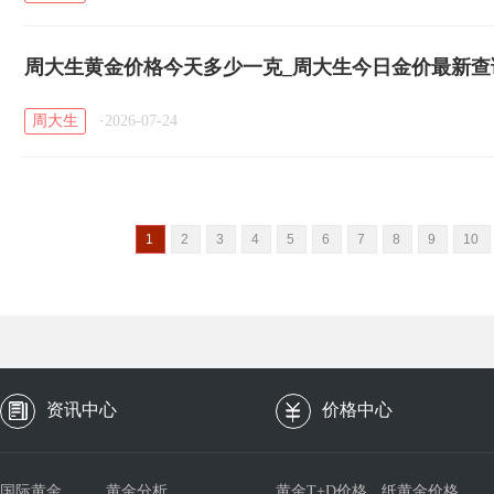
周大生黄金价格今天多少一克_周大生今日金价最新查询（
周大生
·
2026-07-24
1
2
3
4
5
6
7
8
9
10
资讯中心
价格中心
国际黄金
黄金分析
黄金T+D价格
纸黄金价格