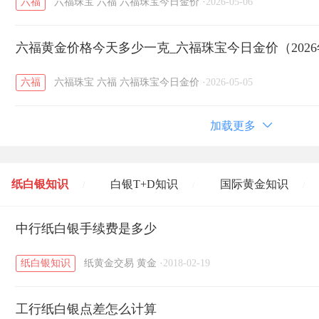
六福
六福珠宝
六福
六福珠宝今日金价
·
2026-05-06
六福黄金价格今天多少一克_六福珠宝今日金价（2026
六福
六福珠宝
六福
六福珠宝今日金价
·
2026-05-05
加载更多
纸白银知识
白银T+D知识
国际黄金知识
/
/
/
黄金T+D知识
中行纸白银手续费是多少
粤贵银知识
国际白银知识
/
/
/
纸白银知识
纸黄金交易
黄金
·
2018-02-19
工行纸白银点差怎么计算