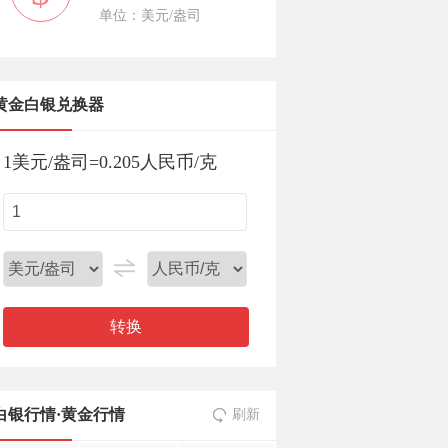
单位：美元/盎司
黄金白银兑换器
1
美元/盎司
=
0.205
人民币/克
转换
白银行情
·
黄金行情
刷新