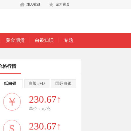
加入收藏
设为首页
黄金期货
白银知识
专题
价格行情
纸白银
白银T+D
国际白银
230.67↑
￥
单位：元/克
230.67↑
$