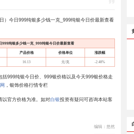
5日
）今日999纯银多少钱一克_999纯银今日价最新查看
日999纯银多少钱一克_999纯银今日价最新查看
产品价格
价格单位
涨跌幅
16.13
元/克
-2.48
%
999纯银今日价、999银价格以及今天999银价格走
网
，银饰价格行情专栏
请以官方价格为准。如对
白银
投资有疑问可咨询本站客
编辑：悠然