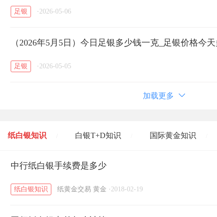
足银
·
2026-05-06
（2026年5月5日）今日足银多少钱一克_足银价格今
足银
·
2026-05-05
加载更多
纸白银知识
白银T+D知识
国际黄金知识
/
/
/
黄金T+D知识
中行纸白银手续费是多少
粤贵银知识
国际白银知识
/
/
/
纸白银知识
纸黄金交易
黄金
·
2018-02-19