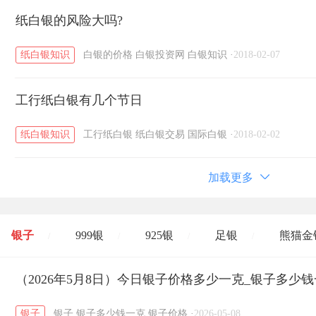
纸白银的风险大吗?
纸白银知识
白银的价格
白银投资网
白银知识
·
2018-02-07
工行纸白银有几个节日
纸白银知识
工行纸白银
纸白银交易
国际白银
·
2018-02-02
加载更多
银子
999银
925银
足银
熊猫金
/
/
/
/
开国纪念币
（2026年5月8日）今日银子价格多少一克_银子多少
大清银币
长城币
老
/
/
/
银子
银子
银子多少钱一克
银子价格
·
2026-05-08