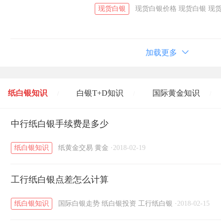
现货白银
现货白银价格
现货白银
现
加载更多
纸白银知识
白银T+D知识
国际黄金知识
/
/
/
黄金T+D知识
中行纸白银手续费是多少
粤贵银知识
国际白银知识
/
/
/
纸白银知识
纸黄金交易
黄金
·
2018-02-19
工行纸白银点差怎么计算
纸白银知识
国际白银走势
纸白银投资
工行纸白银
·
2018-02-15