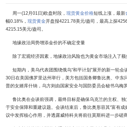
周一(12月01日)欧盘时段，
现货黄金价格
短线上涨，最新
幅0.18%，
现货黄金
开盘报4221.78美元/盎司，最高上探425
4215.15美元/盎司。
地缘政治局势增添金价的不确定变量
除了宏观经济因素，地缘政治风险也为黄金市场注入了额
短期内，美乌代表团围绕俄乌“和平计划”展开的新一轮会
30日在美国佛罗里达州举行，美方包括国务卿鲁比奥、中东
普的女婿库什纳，乌方则由国家安全与国防委员会秘书乌梅
鲁比奥在会谈前强调，最终目标是确保乌克兰的主权、独
于安全保障和重建议题。会谈结束后，鲁比奥形容其“富有成
议中发挥核心作用，并透露威特科夫将前往莫斯科进一步磋