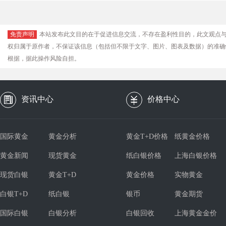
免责声明
本站发布此文目的在于促进信息交流，不存在盈利性目的，此文观点
权归属于原作者，不保证该信息（包括但不限于文字、图片、图表及数据）的准确
根据，据此操作风险自担。
资讯中心
价格中心
国际黄金
黄金分析
黄金T+D价格
纸黄金价格
黄金新闻
现货黄金
纸白银价格
上海白银价格
现货白银
黄金T+D
黄金价格
实物黄金
白银T+D
纸白银
银币
黄金期货
国际白银
白银分析
白银回收
上海黄金金价