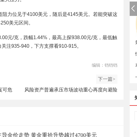
阻力位见于4100美元，随后是4145美元。若能突破这
4250美元区间。
如
0元/克，跌幅1.44%，最高上探938.00元/克，最低触
注935-940，下方支撑看910-915。
编辑：铛铛铛
下一篇>
岌可危
风险资产普遍承压市场波动重心再度向避险
逻辑倾斜
导金价走势 黄金重拾升势越过4700美元