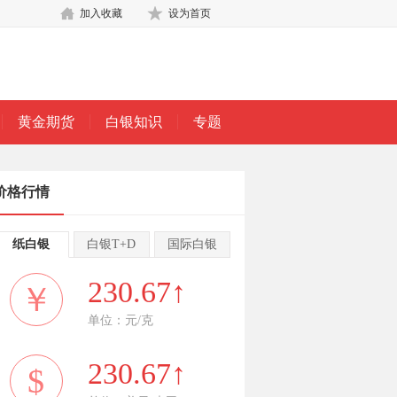
加入收藏
设为首页
黄金期货
白银知识
专题
价格行情
纸白银
白银T+D
国际白银
230.67↑
￥
单位：元/克
230.67↑
$