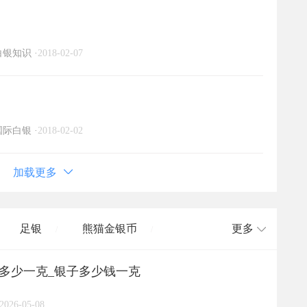
白银知识
·
2018-02-07
国际白银
·
2018-02-02
加载更多
足银
熊猫金银币
更多
/
/
格多少一克_银子多少钱一克
长城币
老凤祥
周大福
/
/
/
/
2026-05-08