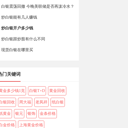
白银震荡回撤 今晚美联储是否再泼冷水？
炒白银能有几人赚钱
炒白银开户多少钱
炒白银跟炒股有什么不同
现货白银在哪里买
热门关键词
黄金多少钱1克
白银T+D
黄金回收
白银回收
周大福
老凤祥
纸白银
纸黄金
银元
银饰
金条价格
白金价格
上海黄金价格