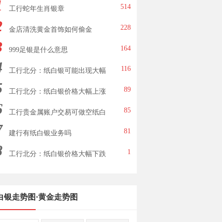
1
514
工行蛇年生肖银章
2
228
金店清洗黄金首饰如何偷金
3
164
999足银是什么意思
4
116
工行北分：纸白银可能出现大幅
5
下跌
89
工行北分：纸白银价格大幅上涨
6
85
工行贵金属账户交易可做空纸白
7
银
81
建行有纸白银业务吗
8
1
工行北分：纸白银价格大幅下跌
白银走势图
·
黄金走势图