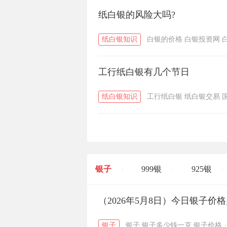
纸白银的风险大吗?
纸白银知识
白银的价格
白银投资网
工行纸白银有几个节日
纸白银知识
工行纸白银
纸白银交易
银子
999银
925银
/
/
/
开国纪念币
（2026年5月8日）今日银子价
大清银币
/
银子
银子
银子多少钱一克
银子价格
·