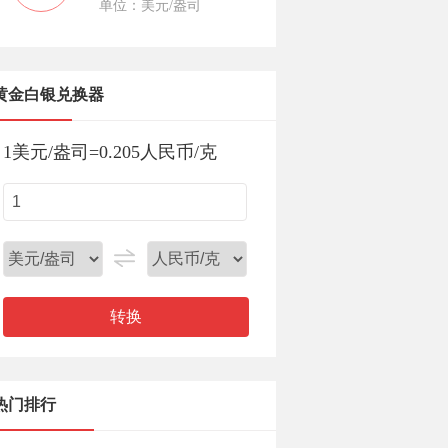
单位：美元/盎司
黄金白银兑换器
1
美元/盎司
=
0.205
人民币/克
转换
热门排行