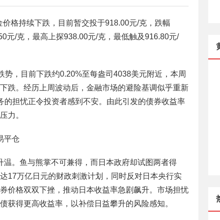
金价格持续下跌，目前暂交投于918.00元/克，跌幅
0元/克，最高上探938.00元/克，最低触及916.80元/
势，目前下跌约0.20%至每盎司4038美元附近，本周
下跌。经历上周波动后，金融市场的避险基调似乎重新
务的担忧正令投资者感到不安。由此引发的债券收益率
压力。
易平仓
升温。鱼与熊掌不可兼得，而日本政府却试图两者得
达17万亿日元的财政刺激计划，同时反对日本央行实
券价格双双下挫，推动日本收益率急剧飙升。市场担忧
债获得更高收益率，以补偿日益攀升的风险感知。