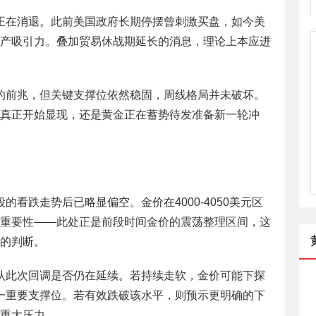
正在消退。此前美国政府长期停摆曾刺激买盘，如今美
产吸引力。叠加贸易休战期延长的消息，理论上本应进
的前兆，但关键支撑位依然稳固，周线格局并未破坏。
真正开始显现，还是黄金正在蓄势待发准备新一轮冲
看跌走势后已略显偏空。金价在4000-4050美元区
重要性——此处正是前段时间金价的震荡整理区间，这
的判断。
认此次回调是否仍在延续。若持续走软，金价可能下探
为下一重要支撑位。若有效跌破该水平，则预示更明确的下
重大压力。