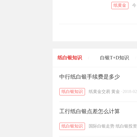
纸黄金
今
纸白银知识
白银T+D知识
/
/
黄金T+D知识
中行纸白银手续费是多少
粤贵银知识
/
/
纸白银知识
纸黄金交易
黄金
·
2018-02
工行纸白银点差怎么计算
纸白银知识
国际白银走势
纸白银投资