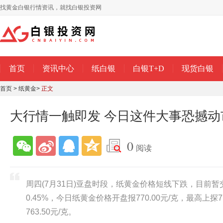
找黄金白银行情资讯，就找白银投资网
首页
资讯中心
纸白银
白银T+D
现货白银
首页
>
纸黄金
>
正文
大行情一触即发 今日这件大事恐撼动
0
阅读
周四(7月31日)亚盘时段，纸黄金价格短线下跌，目前暂交投
0.45%，今日纸黄金价格开盘报770.00元/克，最高上探7
763.50元/克。