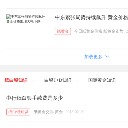
中东紧张局势持续飙升 黄金价
纸黄金
今日纸黄金价格
纸黄金走势
·
2
加载更多
纸白银知识
白银T+D知识
国际黄金知识
/
/
/
黄金T+D知识
中行纸白银手续费是多少
粤贵银知识
国际白银知识
/
/
/
纸白银知识
纸黄金交易
黄金
·
2018-02-19