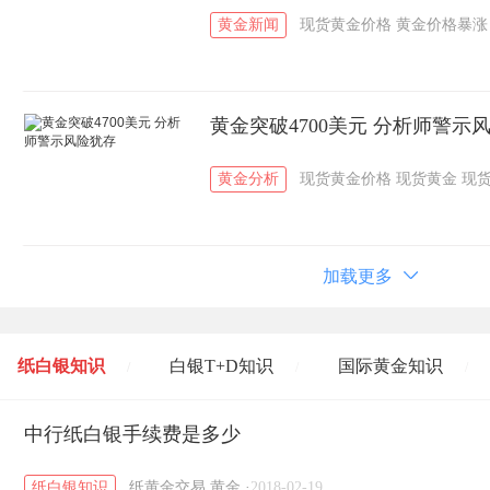
黄金新闻
现货黄金价格
黄金价格暴涨
黄金突破4700美元 分析师警示
黄金分析
现货黄金价格
现货黄金
现
加载更多
纸白银知识
白银T+D知识
国际黄金知识
/
/
/
黄金T+D知识
中行纸白银手续费是多少
粤贵银知识
国际白银知识
/
/
/
纸白银知识
纸黄金交易
黄金
·
2018-02-19