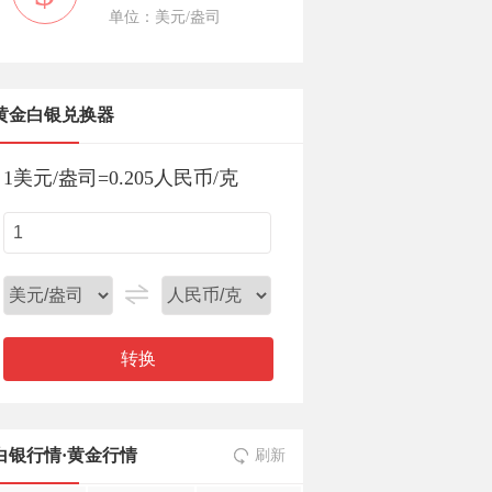
单位：美元/盎司
黄金白银兑换器
1
美元/盎司
=
0.205
人民币/克
转换
白银行情
·
黄金行情
刷新