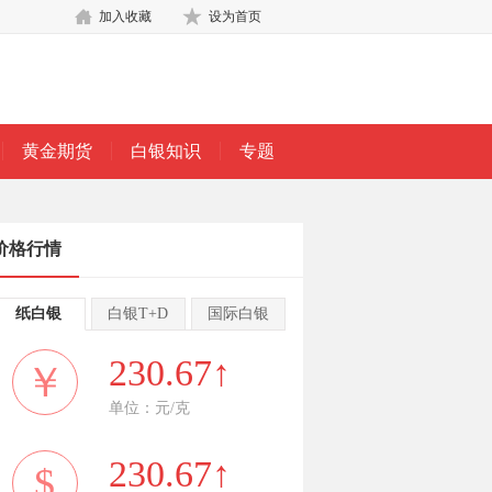
加入收藏
设为首页
黄金期货
白银知识
专题
价格行情
纸白银
白银T+D
国际白银
230.67↑
￥
单位：元/克
230.67↑
$