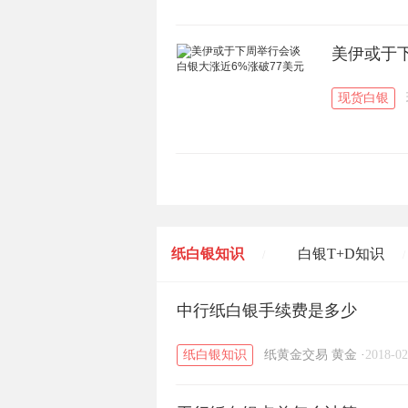
美伊或于下
现货白银
纸白银知识
白银T+D知识
/
/
黄金T+D知识
中行纸白银手续费是多少
粤贵银知识
/
/
纸白银知识
纸黄金交易
黄金
·
2018-02