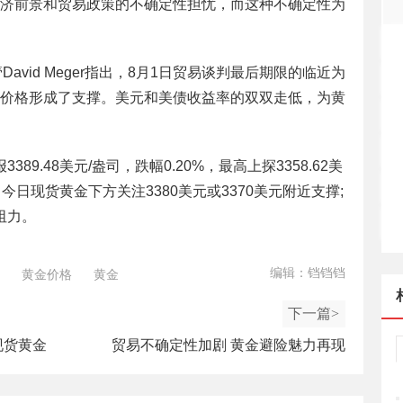
济前景和贸易政策的不确定性担忧，而这种不确定性为
交易主管David Meger指出，8月1日贸易谈判最后期限的临近为
价格形成了支撑。美元和美债收益率的双双走低，为黄
9.48美元/盎司，跌幅0.20%，最高上探3358.62美
司。今日现货黄金下方关注3380美元或3370美元附近支撑;
阻力。
编辑：铛铛铛
黄金价格
黄金
下一篇>
现货黄金
贸易不确定性加剧 黄金避险魅力再现