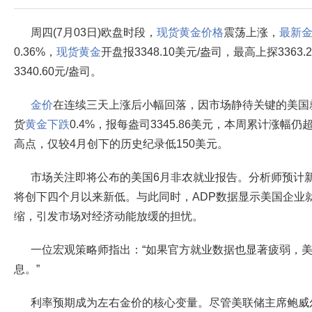
周四(7月03日)欧盘时段，
现货黄金价格
震荡上涨，
最新
0.36%，
现货黄金
开盘报3348.10美元/盎司，最高上探3363
3340.60元/盎司。
金价
在连续三天上涨后小幅回落，因市场静待关键的美国
货
黄金下跌
0.4%，报每盎司3345.86美元，本周累计涨幅
高点，仅较4月创下的历史纪录低150美元。
市场关注即将公布的美国6月非农就业报告。分析师预计新
将创下四个月以来新低。与此同时，ADP数据显示美国企业
缩，引发市场对经济动能放缓的担忧。
一位宏观策略师指出：“如果官方就业数据也显著疲弱，
息。”
利率预期成为左右金价的核心变量。尽管美联储主席鲍威尔