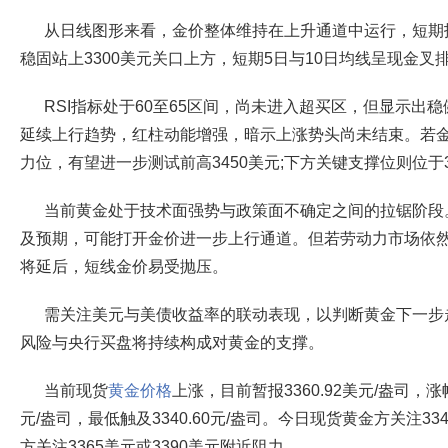
从日线图形来看，金价整体维持在上升通道中运行，短期
稳固站上3300美元关口上方，短期5日与10日均线呈现金叉
RSI指标处于60至65区间，尚未进入超买区，但显示出
延续上行趋势，红柱动能增强，暗示上涨势头尚未结束。若金
力位，有望进一步测试前高3450美元;下方关键支撑位则位于3
当前黄金处于技术面强势与政策面不确定之间的拉锯阶段
及预期，可能打开金价进一步上行通道。但若劳动力市场依
将延后，短线金价易受抛压。
需关注美元与美债收益率的联动表现，以判断黄金下一步
风险与央行买盘将持续构成对黄金的支撑。
当前现货
黄金价格
上涨，目前暂报3360.92美元/盎司，涨幅
元/盎司，最低触及3340.60元/盎司。今日现货黄金方关注33
方关注3365美元或3390美元附近阻力。