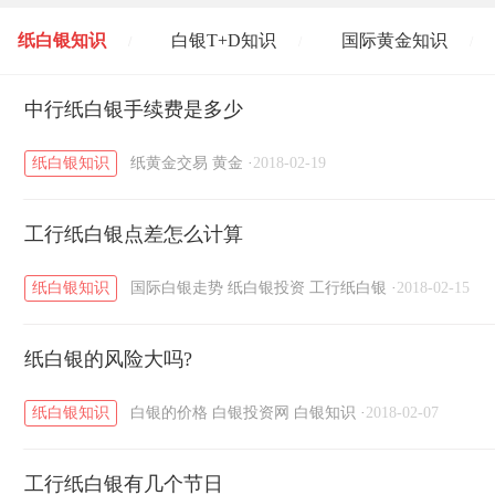
纸白银知识
白银T+D知识
国际黄金知识
/
/
/
黄金T+D知识
中行纸白银手续费是多少
粤贵银知识
国际白银知识
/
/
/
纸白银知识
纸黄金交易
黄金
·
2018-02-19
工行纸白银点差怎么计算
纸白银知识
国际白银走势
纸白银投资
工行纸白银
·
2018-02-15
纸白银的风险大吗?
纸白银知识
白银的价格
白银投资网
白银知识
·
2018-02-07
工行纸白银有几个节日