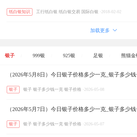
纸白银知识
工行纸白银
纸白银交易
国际白银
·
2018-02-02
加载更多
银子
999银
925银
足银
熊猫金
/
/
/
/
开国纪念币
（2026年5月8日）今日银子价格多少一克_银子多少
大清银币
长城币
老
/
/
/
银子
银子
银子多少钱一克
银子价格
·
2026-05-08
菜百
周生生
周大生
周六福
六
/
/
/
/
（2026年5月7日）今日银子价格多少一克_银子多少
六福
金至尊
潮宏基
亚一金店
/
/
/
/
银子
银子
银子多少钱一克
银子价格
·
2026-05-07