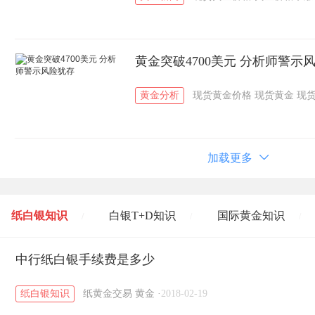
黄金突破4700美元 分析师警示
黄金分析
现货黄金价格
现货黄金
现
加载更多
纸白银知识
白银T+D知识
国际黄金知识
/
/
/
黄金T+D知识
中行纸白银手续费是多少
粤贵银知识
国际白银知识
/
/
/
纸白银知识
纸黄金交易
黄金
·
2018-02-19