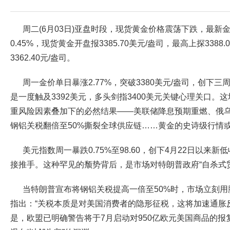
周二(6月03日)亚盘时段，现货黄金价格震荡下跌，最新金价
0.45%，现货黄金开盘报3385.70美元/盎司，最高上探3388
3362.40元/盎司。
周一金价单日暴涨2.77%，突破3380美元/盎司，创下三周
是一度触及3392美元，多头剑指3400美元关键心理关口。
重风险因素叠加下的必然结果——美联储降息预期重燃、俄
钢铝关税翻倍至50%撕裂全球供应链……黄金的史诗级行情
美元指数周一暴跌0.75%至98.60，创下4月22日以来
接推手。这种罕见的颓势背后，是市场对特朗普政府“自杀式
当特朗普宣布将钢铝关税提高一倍至50%时，市场立刻
指出：“关税本质是对美国消费者的隐形征税，这将加速通胀
是，欧盟已明确警告将于7月启动对950亿欧元美国商品的