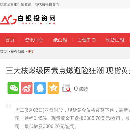
找黄金白银行情资讯，就找白银投资网
首页
资讯中心
纸白银
白银T+D
现货白银
首页
>
黄金新闻
>
正文
三大核爆级因素点燃避险狂潮 现货
0
阅读
周二(6月03日)亚盘时段，现货黄金价格震荡下跌，最新金价
司，跌幅0.45%，现货黄金开盘报3385.70美元/盎司，最高
司，最低触及3306.20元/盎司。