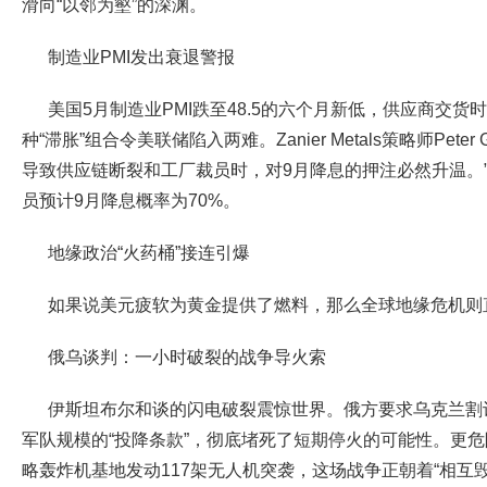
滑向“以邻为壑”的深渊。
制造业PMI发出衰退警报
美国5月制造业PMI跌至48.5的六个月新低，供应商交
种“滞胀”组合令美联储陷入两难。Zanier Metals策略师Pete
导致供应链断裂和工厂裁员时，对9月降息的押注必然升温。
员预计9月降息概率为70%。
地缘政治“火药桶”接连引爆
如果说美元疲软为黄金提供了燃料，那么全球地缘危机则
俄乌谈判：一小时破裂的战争导火索
伊斯坦布尔和谈的闪电破裂震惊世界。俄方要求乌克兰割
军队规模的“投降条款”，彻底堵死了短期停火的可能性。更
略轰炸机基地发动117架无人机突袭，这场战争正朝着“相互