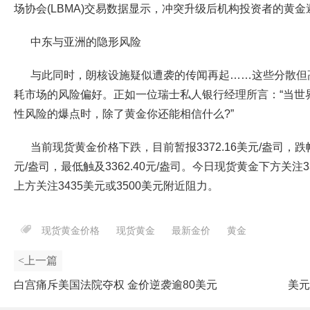
场协会(LBMA)交易数据显示，冲突升级后机构投资者的黄金
中东与亚洲的隐形风险
与此同时，朗核设施疑似遭袭的传闻再起……这些分散但
耗市场的风险偏好。正如一位瑞士私人银行经理所言：“当世
性风险的爆点时，除了黄金你还能相信什么?”
当前现货黄金价格下跌，目前暂报3372.16美元/盎司，跌幅0
元/盎司，最低触及3362.40元/盎司。今日现货黄金下方关注3
上方关注3435美元或3500美元附近阻力。
现货黄金价格
现货黄金
最新金价
黄金
<上一篇
白宫痛斥美国法院夺权 金价逆袭逾80美元
美元