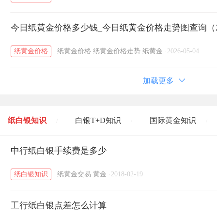
今日纸黄金价格多少钱_今日纸黄金价格走势图查询（20
纸黄金价格
纸黄金价格
纸黄金价格走势
纸黄金
·
2026-05-04
加载更多
纸白银知识
白银T+D知识
国际黄金知识
/
/
/
黄金T+D知识
中行纸白银手续费是多少
粤贵银知识
国际白银知识
/
/
/
纸白银知识
纸黄金交易
黄金
·
2018-02-19
工行纸白银点差怎么计算