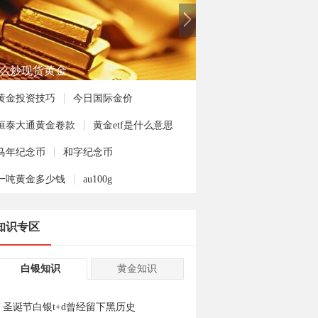
何投资熊猫金币
黄金投资技巧
今日国际金价
恒泰大通黄金卷款
黄金etf是什么意思
马年纪念币
和字纪念币
一吨黄金多少钱
au100g
知识专区
白银知识
黄金知识
圣诞节白银t+d曾经留下黑历史