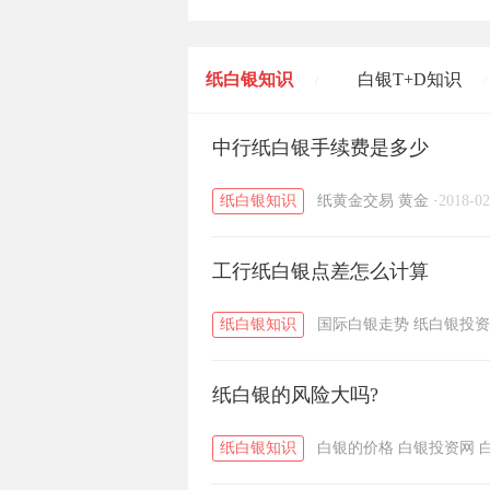
纸白银知识
白银T+D知识
/
/
黄金T+D知识
中行纸白银手续费是多少
粤贵银知识
/
/
纸白银知识
纸黄金交易
黄金
·
2018-02
工行纸白银点差怎么计算
纸白银知识
国际白银走势
纸白银投资
纸白银的风险大吗?
纸白银知识
白银的价格
白银投资网