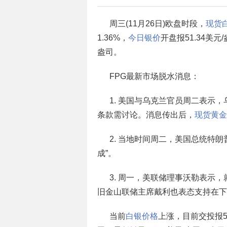
周三(11月26日)欧盘时段，
现货
1.36%，
今日银价
开盘报51.34美元
盎司。
FPG最新市场脱水消息：
1. 美国与乌克兰官员周二表示
条款需讨论。消息传出后，
现货黄金
2. 当地时间周二，美国总统特
成”。
3. 周一，美联储理事沃勒表示
旧金山联储主席戴利也表态支持在下
当前
白银价格
上涨，目前交投报52