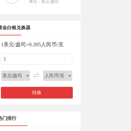
单位：美元/盎司
黄金白银兑换器
1
美元/盎司
=
0.205
人民币/克
转换
热门排行