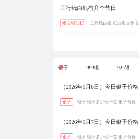
工行纸白银有几个节日
纸白银知识
工行纸白银
纸白银交易
银子
999银
925银
/
/
/
开国纪念币
（2026年5月8日）今日银子价
大清银币
/
银子
银子
银子多少钱一克
银子价格
·
菜百
周生生
周大生
/
/
（2026年5月7日）今日银子价
六福
金至尊
潮宏基
/
/
银子
银子
银子多少钱一克
银子价格
·