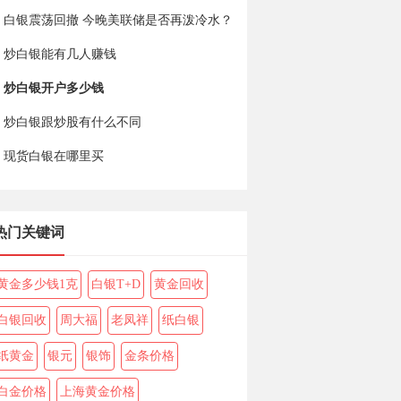
白银震荡回撤 今晚美联储是否再泼冷水？
炒白银能有几人赚钱
炒白银开户多少钱
炒白银跟炒股有什么不同
现货白银在哪里买
热门关键词
黄金多少钱1克
白银T+D
黄金回收
白银回收
周大福
老凤祥
纸白银
纸黄金
银元
银饰
金条价格
白金价格
上海黄金价格