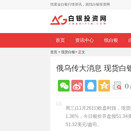
找黄金白银行情资讯，就找白银投资网
首页
资讯中心
纸白银
首页
>
现货白银
>
正文
俄乌传大消息 现货白
0
周三(11月26日)欧盘时段，现
1.36%，今日银价开盘报51.3
51.32美元/盎司。