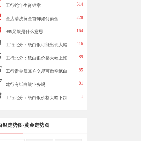
1
514
工行蛇年生肖银章
2
228
金店清洗黄金首饰如何偷金
3
164
999足银是什么意思
4
116
工行北分：纸白银可能出现大幅
5
下跌
89
工行北分：纸白银价格大幅上涨
6
85
工行贵金属账户交易可做空纸白
7
银
81
建行有纸白银业务吗
8
1
工行北分：纸白银价格大幅下跌
白银走势图
·
黄金走势图