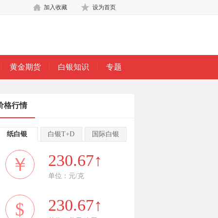
加入收藏
设为首页
黄金期货
白银知识
专题
价格行情
纸白银
白银T+D
国际白银
230.67↑
￥
单位：元/克
230.67↑
$