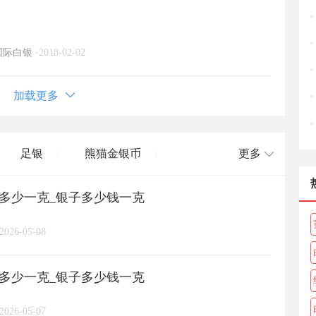
国际白银
·
2018-02-02
加载更多
足银
熊猫金银币
更多
/
/
格多少一克_银子多少钱一克
长城币
老凤祥
周大福
/
/
/
/
2026-05-08
周六福
六桂福
老庙
/
/
/
/
格多少一克_银子多少钱一克
亚一金店
黄金
高赛尔
/
/
/
2026-05-07