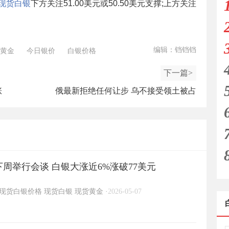
现货白银
下方关注51.00美元或50.50美元支撑;上方关注
编辑：铛铛铛
黄金
今日银价
白银价格
下一篇>
涨
俄最新拒绝任何让步 乌不接受领土被占
周举行会谈 白银大涨近6%涨破77美元
现货白银价格
现货白银
现货黄金
·
2026-05-07