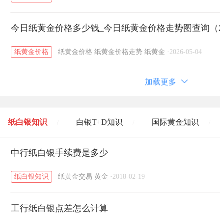
今日纸黄金价格多少钱_今日纸黄金价格走势图查询（20
纸黄金价格
纸黄金价格
纸黄金价格走势
纸黄金
·
2026-05-04
加载更多
纸白银知识
白银T+D知识
国际黄金知识
/
/
/
黄金T+D知识
中行纸白银手续费是多少
粤贵银知识
国际白银知识
/
/
/
纸白银知识
纸黄金交易
黄金
·
2018-02-19
工行纸白银点差怎么计算