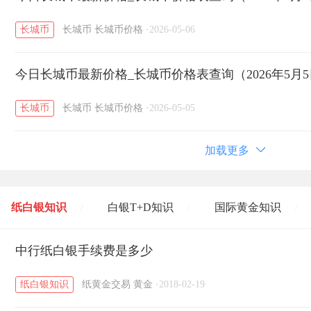
长城币
长城币
长城币价格
·
2026-05-06
今日长城币最新价格_长城币价格表查询（2026年5月
长城币
长城币
长城币价格
·
2026-05-05
加载更多
纸白银知识
白银T+D知识
国际黄金知识
/
/
/
黄金T+D知识
中行纸白银手续费是多少
粤贵银知识
国际白银知识
/
/
/
纸白银知识
纸黄金交易
黄金
·
2018-02-19