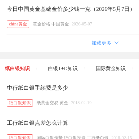
今日中国黄金基础金价多少钱一克（2026年5月7日）
china黄金
黄金价格
中国黄金
·
2026-05-07
加载更多
纸白银知识
白银T+D知识
国际黄金知识
/
/
/
黄金T+D知识
中行纸白银手续费是多少
粤贵银知识
国际白银知识
/
/
/
纸白银知识
纸黄金交易
黄金
·
2018-02-19
工行纸白银点差怎么计算
纸白银知识
国际白银走势
纸白银投资
工行纸白银
·
2018-02-15