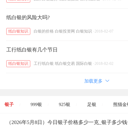
纸白银的风险大吗?
纸白银知识
白银的价格
白银投资网
白银知识
·
2018-02-07
工行纸白银有几个节日
纸白银知识
工行纸白银
纸白银交易
国际白银
·
2018-02-02
加载更多
银子
999银
925银
足银
熊猫金
/
/
/
/
开国纪念币
（2026年5月8日）今日银子价格多少一克_银子多少
大清银币
长城币
老
/
/
/