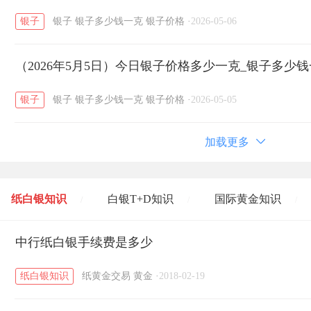
银子
银子
银子多少钱一克
银子价格
·
2026-05-06
（2026年5月5日）今日银子价格多少一克_银子多少
银子
银子
银子多少钱一克
银子价格
·
2026-05-05
加载更多
纸白银知识
白银T+D知识
国际黄金知识
/
/
/
黄金T+D知识
中行纸白银手续费是多少
粤贵银知识
国际白银知识
/
/
/
纸白银知识
纸黄金交易
黄金
·
2018-02-19