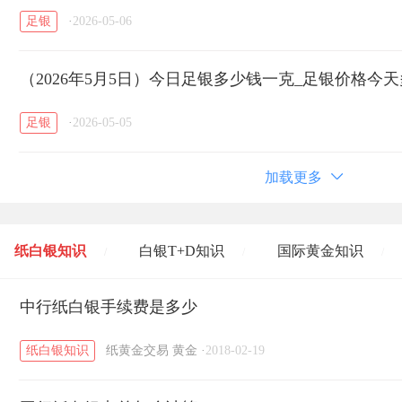
足银
·
2026-05-06
（2026年5月5日）今日足银多少钱一克_足银价格今
足银
·
2026-05-05
加载更多
纸白银知识
白银T+D知识
国际黄金知识
/
/
/
黄金T+D知识
中行纸白银手续费是多少
粤贵银知识
国际白银知识
/
/
/
纸白银知识
纸黄金交易
黄金
·
2018-02-19