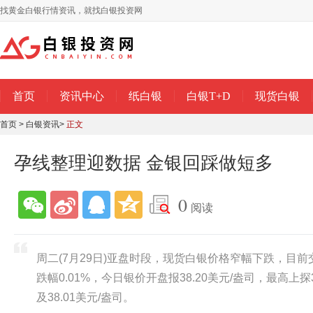
找黄金白银行情资讯，就找白银投资网
首页
资讯中心
纸白银
白银T+D
现货白银
首页
>
白银资讯
>
正文
孕线整理迎数据 金银回踩做短多
0
阅读
周二(7月29日)亚盘时段，现货白银价格窄幅下跌，目前交
跌幅0.01%，今日银价开盘报38.20美元/盎司，最高上探
及38.01美元/盎司。