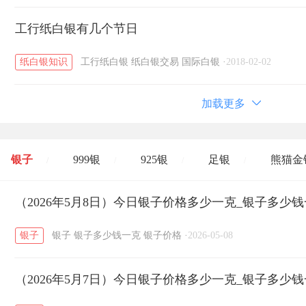
工行纸白银有几个节日
纸白银知识
工行纸白银
纸白银交易
国际白银
·
2018-02-02
加载更多
银子
999银
925银
足银
熊猫金
/
/
/
/
开国纪念币
（2026年5月8日）今日银子价格多少一克_银子多少
大清银币
长城币
老
/
/
/
银子
银子
银子多少钱一克
银子价格
·
2026-05-08
菜百
周生生
周大生
周六福
六
/
/
/
/
（2026年5月7日）今日银子价格多少一克_银子多少
六福
金至尊
潮宏基
亚一金店
/
/
/
/