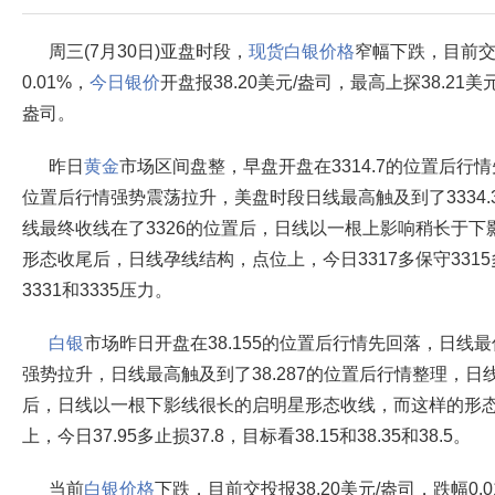
周三(7月30日)亚盘时段，
现货白银价格
窄幅下跌，目前交投
0.01%，
今日银价
开盘报38.20美元/盎司，最高上探38.21美
盎司。
昨日
黄金
市场区间盘整，早盘开盘在3314.7的位置后行情
位置后行情强势震荡拉升，美盘时段日线最高触及到了3334
线最终收线在了3326的位置后，日线以一根上影响稍长于
形态收尾后，日线孕线结构，点位上，今日3317多保守3315多
3331和3335压力。
白银
市场昨日开盘在38.155的位置后行情先回落，日线最低
强势拉升，日线最高触及到了38.287的位置后行情整理，日线
后，日线以一根下影线很长的启明星形态收线，而这样的形
上，今日37.95多止损37.8，目标看38.15和38.35和38.5。
当前
白银价格
下跌，目前交投报38.20美元/盎司，跌幅0.0