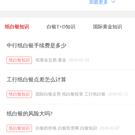
加载更多
纸白银知识
白银T+D知识
国际黄金知识
/
/
/
黄金T+D知识
中行纸白银手续费是多少
粤贵银知识
国际白银知识
/
/
/
纸白银知识
纸黄金交易
黄金
·
2018-02-19
工行纸白银点差怎么计算
纸白银知识
国际白银走势
纸白银投资
工行纸白银
·
2018-02-15
纸白银的风险大吗?
纸白银知识
白银的价格
白银投资网
白银知识
·
2018-02-07