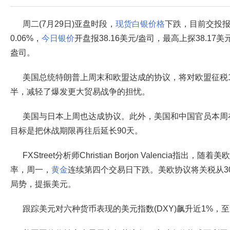
周二(7月29日)亚盘时段，
现货白银价格
下跌，目前交投报3
0.06%，
今日银价
开盘报38.16美元/盎司，最高上探38.17美
盎司。
美国总统特朗普上周末和欧盟达成的协议，将对欧盟征税
半，减轻了爆发更大贸易战争的担忧。
美国与日本上周也达成协议。此外，美国和中国官员本周
目标是把休战期限再往后延长90天。
FXStreet分析师Christian Borjon Valencia
率，周一，
黄金
连续第四个交易日下跌。美欧协议将关税从3
局势，提振美元。
跟踪美元对六种货币表现的美元指数(DXY)飙升近1%，至9