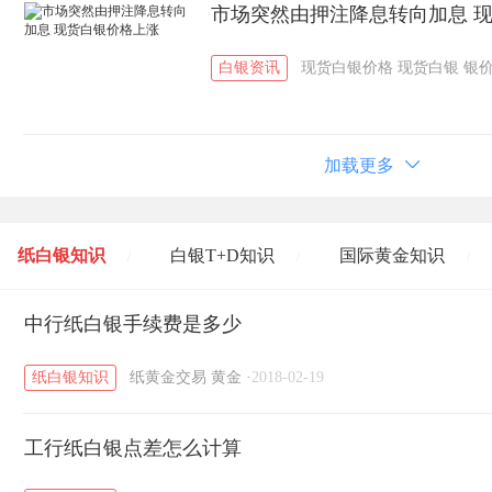
市场突然由押注降息转向加息 
白银资讯
现货白银价格
现货白银
银
加载更多
纸白银知识
白银T+D知识
国际黄金知识
/
/
/
黄金T+D知识
中行纸白银手续费是多少
粤贵银知识
国际白银知识
/
/
/
纸白银知识
纸黄金交易
黄金
·
2018-02-19
工行纸白银点差怎么计算