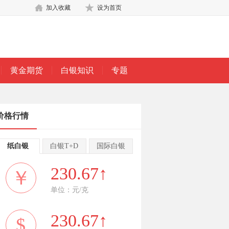
加入收藏
设为首页
黄金期货
白银知识
专题
价格行情
纸白银
白银T+D
国际白银
230.67↑
￥
单位：元/克
230.67↑
$