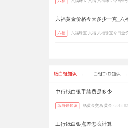
六福
六福珠宝
六福
六福珠宝今日金
六福黄金价格今天多少一克_六福
六福
六福珠宝
六福
六福珠宝今日金
纸白银知识
白银T+D知识
/
/
黄金T+D知识
中行纸白银手续费是多少
粤贵银知识
/
/
纸白银知识
纸黄金交易
黄金
·
2018-02
工行纸白银点差怎么计算