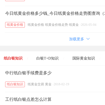
今日纸黄金价格多少钱_今日纸黄金价格走势图查询（20
纸黄金价格
纸黄金价格
纸黄金价格走势
纸黄金
·
2026-05-04
加载更多
纸白银知识
白银T+D知识
国际黄金知识
/
/
/
黄金T+D知识
中行纸白银手续费是多少
粤贵银知识
国际白银知识
/
/
/
纸白银知识
纸黄金交易
黄金
·
2018-02-19
工行纸白银点差怎么计算