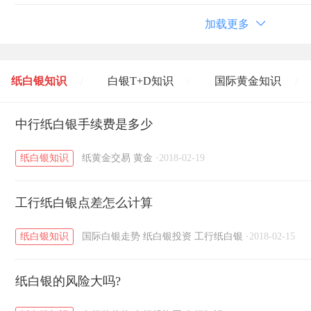
加载更多
纸白银知识
白银T+D知识
国际黄金知识
/
/
/
黄金T+D知识
中行纸白银手续费是多少
粤贵银知识
国际白银知识
/
/
/
纸白银知识
纸黄金交易
黄金
·
2018-02-19
工行纸白银点差怎么计算
纸白银知识
国际白银走势
纸白银投资
工行纸白银
·
2018-02-15
纸白银的风险大吗?