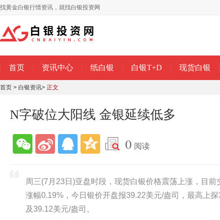
找黄金白银行情资讯，就找白银投资网
首页
资讯中心
纸白银
白银T+D
现货白银
首页
>
白银资讯
>
正文
N字破位大阳线 金银延续低多
0
阅读
周三(7月23日)亚盘时段，现货白银价格震荡上涨，目前交
涨幅0.19%，今日银价开盘报39.22美元/盎司，最高上探
及39.12美元/盎司。