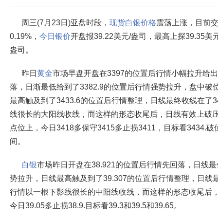
周三(7月23日)亚盘时段，
现货白银价格
震荡上涨，目前交投
0.19%，
今日银价
开盘报39.22美元/盎司，最高上探39.35美
盎司。
昨日
黄金
市场早盘开盘在3397的位置后行情小幅拉升给出3
落，日渐最低给到了3382.9的位置后行情强势拉升，盘中破
最高触及到了3433.6的位置后行情整理，日线最终收线在了
线很长的大阳线收线，而这样的形态收尾后，日线有效上破
点位上，今日3418多保守3415多止损3411，目标看3434.破位看
间。
白银
市场昨日开盘在38.921的位置后行情先回落，日线最
势拉升，日线最高触及到了39.307的位置后行情整理，日线最
行情以一根下影线很长的中阳线收线，而这样的形态收尾后
今日39.05多止损38.9.目标看39.3和39.5和39.65。