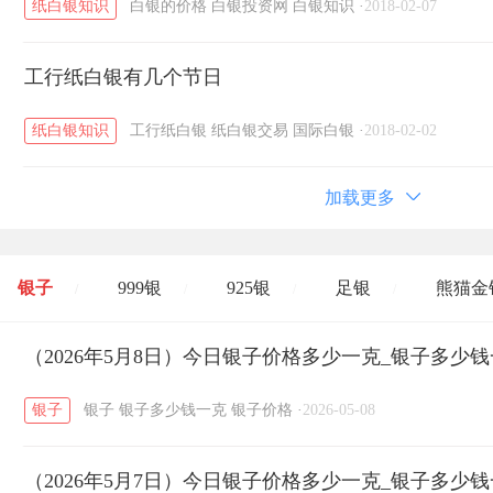
纸白银知识
白银的价格
白银投资网
白银知识
·
2018-02-07
工行纸白银有几个节日
纸白银知识
工行纸白银
纸白银交易
国际白银
·
2018-02-02
加载更多
银子
999银
925银
足银
熊猫金
/
/
/
/
开国纪念币
（2026年5月8日）今日银子价格多少一克_银子多少
大清银币
长城币
老
/
/
/
银子
银子
银子多少钱一克
银子价格
·
2026-05-08
菜百
周生生
周大生
周六福
六
/
/
/
/
（2026年5月7日）今日银子价格多少一克_银子多少
六福
金至尊
潮宏基
亚一金店
/
/
/
/