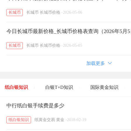
长城币
长城币
长城币价格
·
2026-05-06
今日长城币最新价格_长城币价格表查询（2026年5月
长城币
长城币
长城币价格
·
2026-05-05
加载更多
纸白银知识
白银T+D知识
国际黄金知识
/
/
/
黄金T+D知识
中行纸白银手续费是多少
粤贵银知识
国际白银知识
/
/
/
纸白银知识
纸黄金交易
黄金
·
2018-02-19