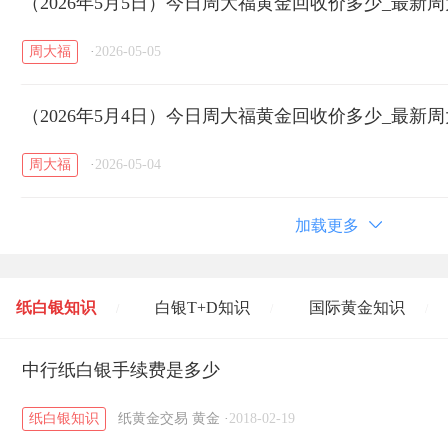
（2026年5月5日）今日周大福黄金回收价多少_最新
周大福
·
2026-05-05
（2026年5月4日）今日周大福黄金回收价多少_最新
周大福
·
2026-05-04
加载更多
纸白银知识
白银T+D知识
国际黄金知识
/
/
/
黄金T+D知识
中行纸白银手续费是多少
粤贵银知识
国际白银知识
/
/
/
纸白银知识
纸黄金交易
黄金
·
2018-02-19