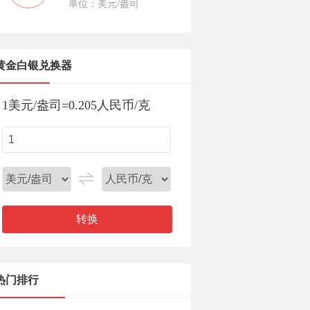
单位：美元/盎司
黄金白银兑换器
1
美元/盎司
=
0.205
人民币/克
转换
热门排行