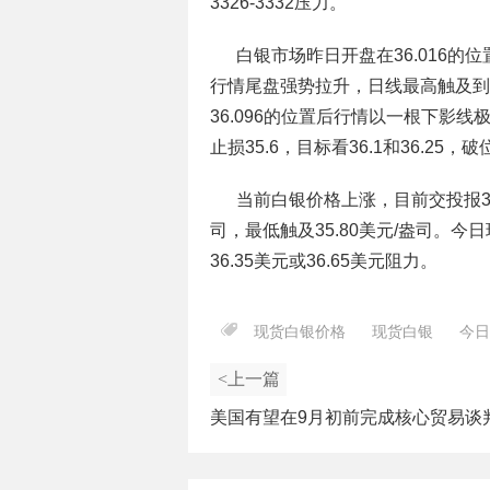
3326-3332压力。
白银市场昨日开盘在36.016的
行情尾盘强势拉升，日线最高触及到了
36.096的位置后行情以一根下影线
止损35.6，目标看36.1和36.25，破位看
当前白银价格上涨，目前交投报36.
司，最低触及35.80美元/盎司。今日
36.35美元或36.65美元阻力。
现货白银价格
现货白银
今日
<上一篇
美国有望在9月初前完成核心贸易谈判
白银价格短线上涨