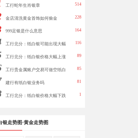
1
514
工行蛇年生肖银章
2
228
金店清洗黄金首饰如何偷金
3
164
999足银是什么意思
4
116
工行北分：纸白银可能出现大幅
5
下跌
89
工行北分：纸白银价格大幅上涨
6
85
工行贵金属账户交易可做空纸白
7
银
81
建行有纸白银业务吗
8
1
工行北分：纸白银价格大幅下跌
白银走势图
·
黄金走势图