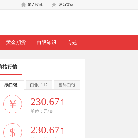
加入收藏
设为首页
黄金期货
白银知识
专题
价格行情
纸白银
白银T+D
国际白银
230.67↑
￥
单位：元/克
230.67↑
$