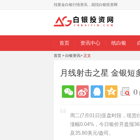
找黄金白银行情资讯，就找白银投资网
首页
资讯中心
纸白银
首页
>
白银资讯
>
正文
月线射击之星 金银短
0
周二(7月01日)亚盘时段，现货
涨幅0.04%，今日银价开盘报36
及35.80美元/盎司。