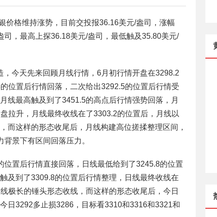
白银价格维持涨势，目前交投报36.16美元/盎司，涨幅
/盎司，最高上探36.18美元/盎司，最低触及35.80美元/
，今天先来回顾月线行情，6月初行情开盘在3298.2
8的位置后行情回落，二次给出3292.5的位置后行情受
线最高触及到了3451.5的高点后行情强势回落，月
尾盘拉升，月线最终收线在了3303.2的位置后，月线以
，而这样的形态收尾后，月线构建高位搓揉整理区间，
力背景下有区间回落压力。
8的位置后行情直接回落，日线最低给到了3245.8的位置
及到了3309.8的位置后行情整理，日线最终收线在
下影线极长的锤头形态收线，而这样的形态收尾后，今日
292多止损3286，目标看3310和3316和3321和