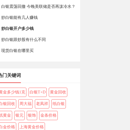
白银震荡回撤 今晚美联储是否再泼冷水？
炒白银能有几人赚钱
炒白银开户多少钱
炒白银跟炒股有什么不同
现货白银在哪里买
热门关键词
黄金多少钱1克
白银T+D
黄金回收
白银回收
周大福
老凤祥
纸白银
纸黄金
银元
银饰
金条价格
白金价格
上海黄金价格