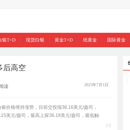
白银T+D
现货白银
黄金T+D
纸黄金
国际黄金
多后高空
2025年7月1日
阅读
白银价格维持涨势，目前交投报36.16美元/盎司，
.15美元/盎司，最高上探36.18美元/盎司，最低触