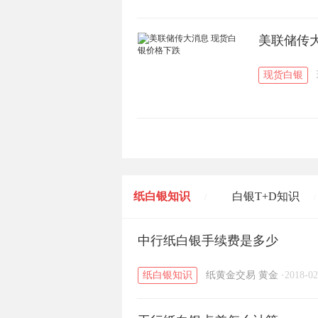
美联储传
现货白银
纸白银知识
白银T+D知识
/
/
黄金T+D知识
中行纸白银手续费是多少
粤贵银知识
/
/
纸白银知识
纸黄金交易
黄金
·
2018-02