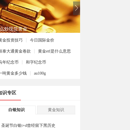
何投资熊猫金币
黄金投资技巧
今日国际金价
恒泰大通黄金卷款
黄金etf是什么意思
马年纪念币
和字纪念币
一吨黄金多少钱
au100g
知识专区
白银知识
黄金知识
圣诞节白银t+d曾经留下黑历史