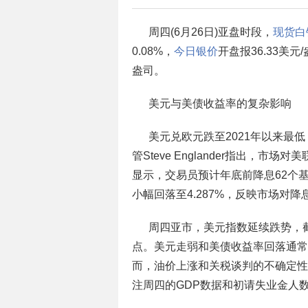
周四(6月26日)亚盘时段，
现货白
0.08%，
今日银价
开盘报36.33美元
盎司。
美元与美债收益率的复杂影响
美元兑欧元跌至2021年以来最
管Steve Englander指出，
显示，交易员预计年底前降息62个
小幅回落至4.287%，反映市场对
周四亚市，美元指数延续跌势，截止0
点。美元走弱和美债收益率回落通常
而，油价上涨和关税谈判的不确定性
注周四的GDP数据和初请失业金人