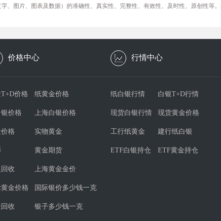
文字、图片、图表及数据）的准确性、真实性、完整性、有效性、及时性、原创性等。
价格中心
行情中心
T+D价格
纸黄金价格
纸白银行情
白银T+D行情
白银价格
上海白银价格
现货白银行情
现货黄金价格
金价格
实物黄金
工行纸黄金
建行纸白银
币
黄金期货
ETF白银持仓
ETF黄金持仓
银回收
上海黄金金价
际黄金价格
国际银价多少钱一克
金回收
银子多少钱一克