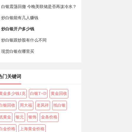
白银震荡回撤 今晚美联储是否再泼冷水？
炒白银能有几人赚钱
炒白银开户多少钱
炒白银跟炒股有什么不同
现货白银在哪里买
热门关键词
黄金多少钱1克
白银T+D
黄金回收
白银回收
周大福
老凤祥
纸白银
纸黄金
银元
银饰
金条价格
白金价格
上海黄金价格