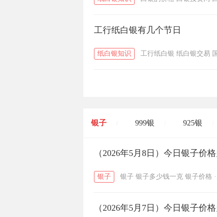
工行纸白银有几个节日
纸白银知识
工行纸白银
纸白银交易
银子
999银
925银
/
/
/
开国纪念币
（2026年5月8日）今日银子价
大清银币
/
银子
银子
银子多少钱一克
银子价格
·
菜百
周生生
周大生
/
/
（2026年5月7日）今日银子价
六福
金至尊
潮宏基
/
/