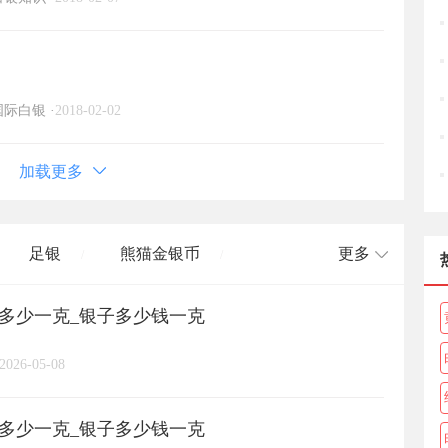
国际白银
·
2018-02-02
加载更多
足银
熊猫金银币
更多
/
/
格多少一克_银子多少钱一克
长城币
老凤祥
周大福
/
/
/
/
2026-05-08
周六福
六桂福
老庙
/
/
/
/
格多少一克_银子多少钱一克
亚一金店
黄金
高赛尔
/
/
/