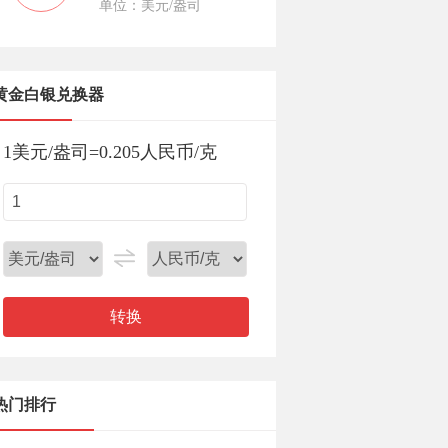
单位：美元/盎司
黄金白银兑换器
1
美元/盎司
=
0.205
人民币/克
转换
热门排行