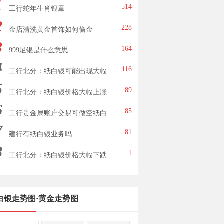
1
514
工行蛇年生肖银章
2
228
金店清洗黄金首饰如何偷金
3
164
999足银是什么意思
4
116
工行北分：纸白银可能出现大幅
5
下跌
89
工行北分：纸白银价格大幅上涨
6
85
工行贵金属账户交易可做空纸白
7
银
81
建行有纸白银业务吗
8
1
工行北分：纸白银价格大幅下跌
白银走势图
·
黄金走势图