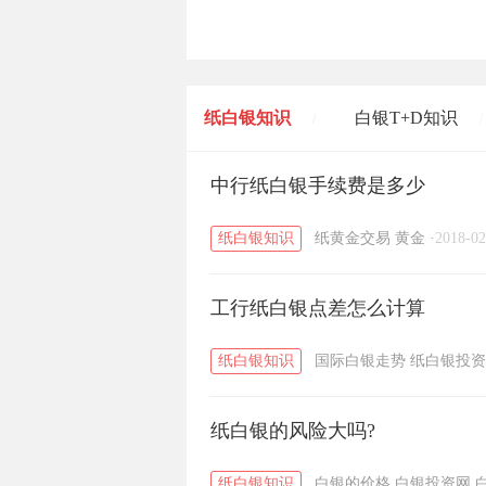
纸白银知识
白银T+D知识
/
/
黄金T+D知识
中行纸白银手续费是多少
粤贵银知识
/
/
纸白银知识
纸黄金交易
黄金
·
2018-02
工行纸白银点差怎么计算
纸白银知识
国际白银走势
纸白银投资
纸白银的风险大吗?
纸白银知识
白银的价格
白银投资网