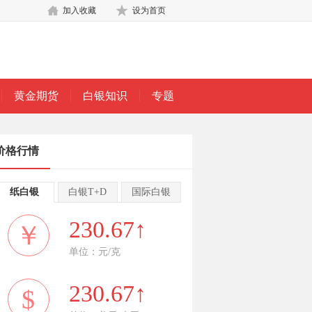
加入收藏
设为首页
黄金期货
白银知识
专题
价格行情
纸白银
白银T+D
国际白银
230.67↑
￥
单位：元/克
230.67↑
$