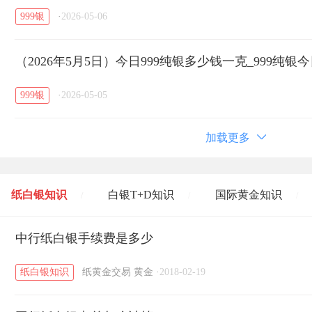
999银
·
2026-05-06
（2026年5月5日）今日999纯银多少钱一克_999纯
999银
·
2026-05-05
加载更多
纸白银知识
白银T+D知识
国际黄金知识
/
/
/
黄金T+D知识
中行纸白银手续费是多少
粤贵银知识
国际白银知识
/
/
/
纸白银知识
纸黄金交易
黄金
·
2018-02-19