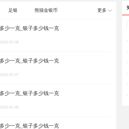
足银
熊猫金银币
更多
/
/
格多少一克_银子多少钱一克
长城币
老凤祥
周大福
/
/
/
/
2026-05-08
周六福
六桂福
老庙
/
/
/
/
格多少一克_银子多少钱一克
亚一金店
黄金
高赛尔
/
/
/
2026-05-07
格多少一克_银子多少钱一克
2026-05-06
格多少一克_银子多少钱一克