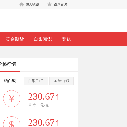
加入收藏
设为首页
黄金期货
白银知识
专题
价格行情
纸白银
白银T+D
国际白银
230.67↑
￥
单位：元/克
230.67↑
$