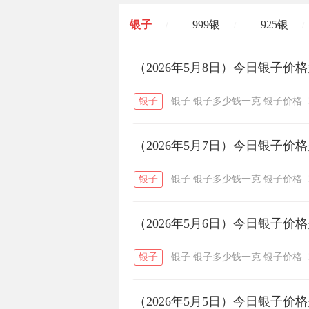
银子
999银
925银
/
/
/
开国纪念币
（2026年5月8日）今日银子价
大清银币
/
银子
银子
银子多少钱一克
银子价格
·
菜百
周生生
周大生
/
/
（2026年5月7日）今日银子价
六福
金至尊
潮宏基
/
/
银子
银子
银子多少钱一克
银子价格
·
（2026年5月6日）今日银子价
银子
银子
银子多少钱一克
银子价格
·
（2026年5月5日）今日银子价