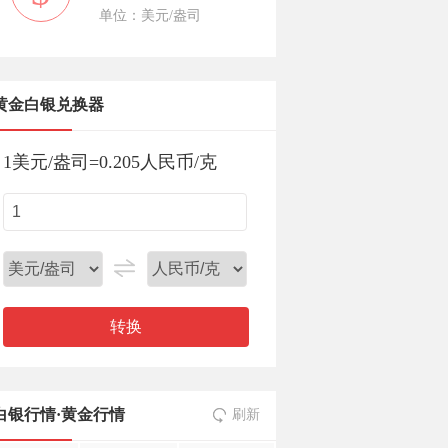
单位：美元/盎司
黄金白银兑换器
1
美元/盎司
=
0.205
人民币/克
转换
白银行情
·
黄金行情
刷新