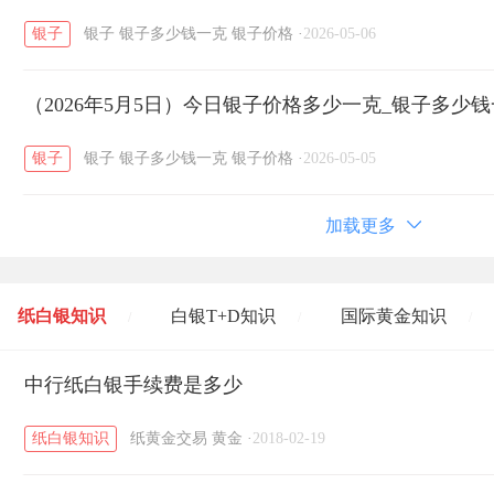
银子
银子
银子多少钱一克
银子价格
·
2026-05-06
（2026年5月5日）今日银子价格多少一克_银子多少
银子
银子
银子多少钱一克
银子价格
·
2026-05-05
加载更多
纸白银知识
白银T+D知识
国际黄金知识
/
/
/
黄金T+D知识
中行纸白银手续费是多少
粤贵银知识
国际白银知识
/
/
/
纸白银知识
纸黄金交易
黄金
·
2018-02-19