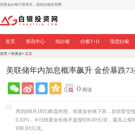
找黄金白银行情资讯，就找白银投资网
首页
资讯中心
纸白银
白银T+D
现货白银
首页
>
纸黄金
>
正文
美联储年内加息概率飙升 金价暴跌73
0
阅读
周四(06月18日)欧盘时段，纸黄金价格下跌，目前暂交投于
0.33%，今日纸黄金价格开盘报939.00元/克，最高上探9
930.93元/克。