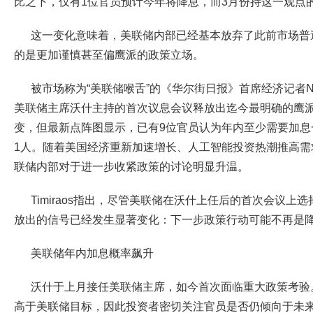
比之下，仅有1位官员预计今年将降息，而3月份持这一观点的
这一变化意味着，美联储内部已经基本放弃了此前市场普
的是更加谨慎甚至偏鹰派的政策立场。
被市场称为“美联储喉舌”的《华尔街日报》首席经济记者Nick
美联储主席沃什主持的首次议息会议释放出迄今最明确的鹰
变，但最新点阵图显示，已有9位官员认为年内至少需要加息
1人。随着美国经济重新加速增长、人工智能投资热潮推高需
联储内部对于进一步收紧政策的讨论明显升温。
Timiraos指出，尽管美联储在沃什上任后的首次会议上
放出的信号已经发生显著变化：下一步政策行动可能不再是
美联储年内加息概率飙升
沃什于上月接任美联储主席，如今首次面临重大政策考验
高于美联储目标，因此投资者密切关注官员是否仍倾向于未