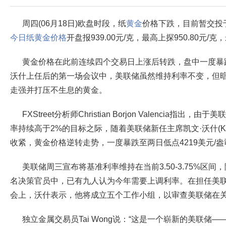
周四(06月18日)欧盘时段，纸
黄金
价格下跌，目前暂交投于93
今日纸黄金价格
开盘报939.00元/克，最高上探950.80元/克，
黄金价格在此前连续四个交易日上涨后转跌，盘中一度暴跌
沃什上任后的第一场会议中，美联储虽然维持利率不变，但
走强并打压不生息的黄金。
FXStreet分析师Christian Borjon Valencia
率持续高于2%的目标之际，随着美联储新任主席凯文·沃什(Kevi
收紧，黄金价格逆转走势，一度暴跌至两日低点4219美元/盎
美联储周三宣布将基准利率维持在当前3.50-3.75%区间
名决策官员中，已有九人认为今年需要上调利率。在担任美
会上，沃什表示，他将成立五个工作小组，以审查美联储在
独立金属交易员Tai Wong说：“这是一个崭新的美联储