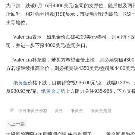
为下跌，跌破6月16日4306美元/盎司的支撑位，随后触及两日
所回升。相对强弱指数(RSI)显示，市场动能转为疲软。RS
主导地位。
Valencia表示，如果金价跌破4200美元/盎司，则可能下探
司，并进一步下探4000美元/盎司关口。
Valencia补充道，若买方希望金价上涨，则必须突破43
方若想继续推高金价，则必须突破4350美元/盎司和4400美
纸黄金
价格下跌，目前暂交投936.00元/克，跌幅0.33%，
及930.93元/克。
纸黄金走势
上方阻力关注935-965，下方支撑看
今日纸黄金价格
黄金
纸黄金
纸黄金走势
<上一篇
地缘风险骤降+加息预期崩塌 牛市重启了
黄金回调为投