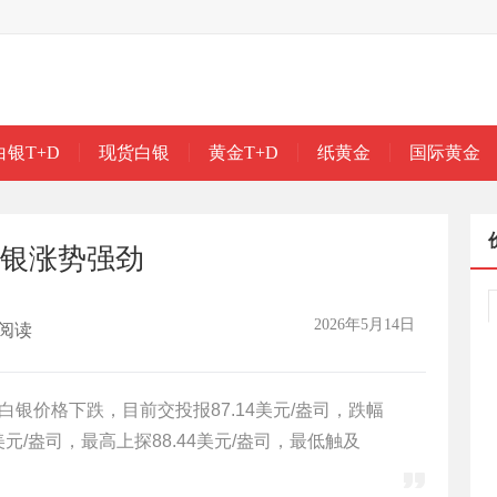
白银T+D
现货白银
黄金T+D
纸黄金
国际黄金
白银涨势强劲
2026年5月14日
阅读
货白银价格下跌，目前交投报87.14美元/盎司，跌幅
3美元/盎司，最高上探88.44美元/盎司，最低触及