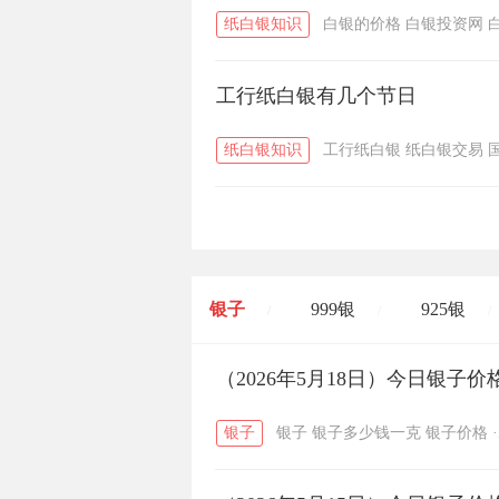
纸白银知识
白银的价格
白银投资网
工行纸白银有几个节日
纸白银知识
工行纸白银
纸白银交易
银子
999银
925银
/
/
/
开国纪念币
（2026年5月18日）今日银子
大清银币
/
银子
银子
银子多少钱一克
银子价格
·
菜百
周生生
周大生
/
/