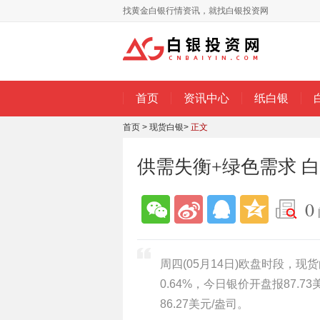
找黄金白银行情资讯，就找白银投资网
首页
资讯中心
纸白银
首页
>
现货白银
>
正文
供需失衡+绿色需求 
0
周四(05月14日)欧盘时段，现
0.64%，今日银价开盘报87.7
86.27美元/盎司。