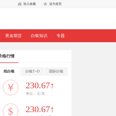
加入收藏
设为首页
黄金期货
白银知识
专题
价格行情
纸白银
白银T+D
国际白银
230.67↑
￥
单位：元/克
230.67↑
$