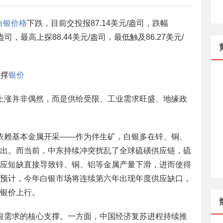
白银价格
下跌，目前交投报87.14美元/盎司，跌幅
/盎司，最高上探88.44美元/盎司，最低触及86.27美元/
支撑
银价
上涨并非偶然，而是供给受限、工业需求旺盛、地缘政
依赖基本金属开采——作为伴生矿，白银多在锌、铜、
出。而当前，中东持续冲突扰乱了全球硫磺供应链，硫
应短缺直接导致锌、铜、铝等金属产量下滑，进而使得
预计，今年白银市场将连续第六年出现年度供应缺口，
银价上行。
银需求的核心支撑。一方面，中国经济复苏进程持续推