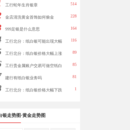
1
514
工行蛇年生肖银章
2
228
金店清洗黄金首饰如何偷金
3
164
999足银是什么意思
4
116
工行北分：纸白银可能出现大幅
5
下跌
89
工行北分：纸白银价格大幅上涨
6
85
工行贵金属账户交易可做空纸白
7
银
81
建行有纸白银业务吗
8
1
工行北分：纸白银价格大幅下跌
白银走势图
·
黄金走势图