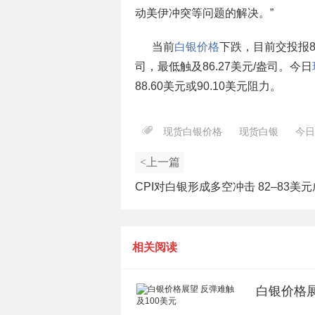
动美伊冲突等问题的解决。”
当前
白银价格
下跌，目前交投报87
司，最低触及86.27美元/盎司。今日
88.60美元或90.10美元阻力。
现货白银价格
现货白银
今日
<上一篇
CPI对白银形成多空冲击 82–83美
死线
相关阅读
白银价格展