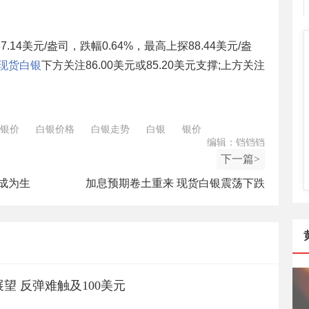
.14美元/盎司，跌幅0.64%，最高上探88.44美元/盎
现货白银
下方关注86.00美元或85.20美元支撑;上方关注
银价
白银价格
白银走势
白银
银价
编辑：铛铛铛
下一篇>
元成为生
加息预期卷土重来 现货白银震荡下跌
望 反弹难触及100美元