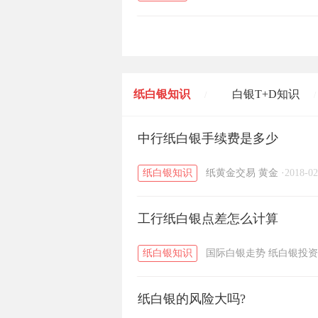
纸白银知识
白银T+D知识
/
/
黄金T+D知识
中行纸白银手续费是多少
粤贵银知识
/
/
纸白银知识
纸黄金交易
黄金
·
2018-02
工行纸白银点差怎么计算
纸白银知识
国际白银走势
纸白银投资
纸白银的风险大吗?