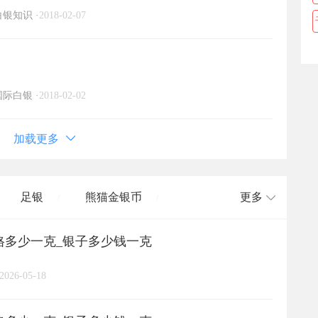
白银知识
·
2018-02-07
国际白银
·
2018-02-02
加载更多
足银
熊猫金银币
更多
/
/
价格多少一克_银子多少钱一克
长城币
老凤祥
周大福
/
/
/
/
2026-05-18
周六福
六桂福
老庙
/
/
/
/