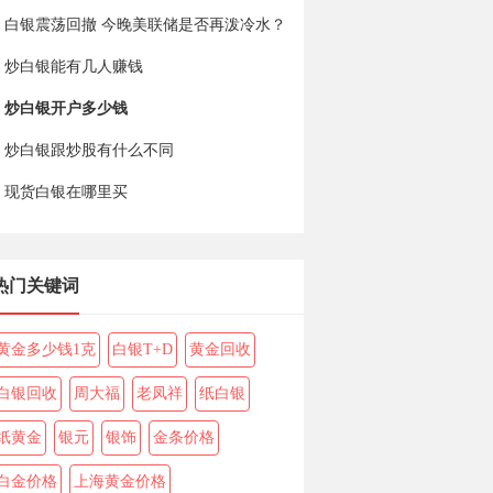
白银震荡回撤 今晚美联储是否再泼冷水？
炒白银能有几人赚钱
炒白银开户多少钱
炒白银跟炒股有什么不同
现货白银在哪里买
热门关键词
黄金多少钱1克
白银T+D
黄金回收
白银回收
周大福
老凤祥
纸白银
纸黄金
银元
银饰
金条价格
白金价格
上海黄金价格