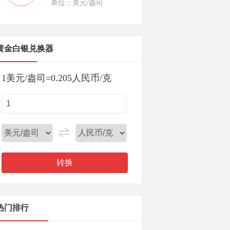
单位：美元/盎司
黄金白银兑换器
1
美元/盎司
=
0.205
人民币/克
转换
热门排行