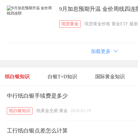
9月加息预期升温 金价周线四连
现货黄金
现货黄金价格
黄金ETF
最新
加载更多
纸白银知识
白银T+D知识
国际黄金知识
/
/
/
黄金T+D知识
中行纸白银手续费是多少
粤贵银知识
国际白银知识
/
/
/
纸白银知识
纸黄金交易
黄金
·
2018-02-19
工行纸白银点差怎么计算