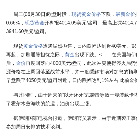
周二(06月30日)欧盘时段，
现货黄金价格
下跌，
最新金价
0.66%，
现货黄金
开盘报4014.05美元/盎司，最高上探4014
3941.60美元/盎司。
现货
黄金价格
遭遇猛烈抛售，日内跌幅达到近40美元。
再起、加剧通胀担忧之际，
黄金
出现下跌。< 在美国与伊
后，
金价
再度回落向4000美元/盎司，此次冲突使得停火局
源价格在上周回落至战前水平，并一度缓解市场对加息的预
早盘跌至4050美元/盎司附近，日内跌幅达到1%左右;此前金
与此同时，由于周末的“以牙还牙”式袭击导致一艘装载卡
了霍尔木兹海峡的航运，油价出现上涨。
据伊朗国家电视台报道，伊朗官员表示，由于近期袭击事
参加周日安排的技术谈判。