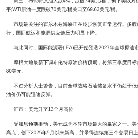
周三，布伦特原油大跌4%，跌破74美元/桶，创下美以
平;WTI原油一度跌破70美元/桶关口至69.63美元/桶。
市场最关注的霍尔木兹海峡正在逐步恢复正常运行。多艘
行，国际航运和能源供应链压力明显下降。
与此同时，国际能源署(IEA)已开始预测2027年全球原
摩根大通最新下调布伦特原油价格预期，将第三季度目标
80美元。
不过分析人士警告，目前全球战略石油储备水平仍处于低
油价仍可能迅速反弹。
汇市：美元升至13个月高位
受加息预期推动，美元成为本轮市场最大的赢家之一。美元指数
高点，创下2025年5月以来新高，并录得连续第三个交易日