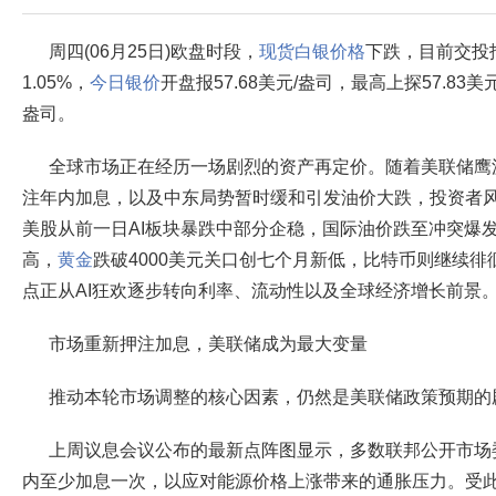
周四(06月25日)欧盘时段，
现货白银价格
下跌，目前交投报
1.05%，
今日银价
开盘报57.68美元/盎司，最高上探57.83美
盎司。
全球市场正在经历一场剧烈的资产再定价。随着美联储鹰
注年内加息，以及中东局势暂时缓和引发油价大跌，投资者
美股从前一日AI板块暴跌中部分企稳，国际油价跌至冲突爆发
高，
黄金
跌破4000美元关口创七个月新低，比特币则继续徘
点正从AI狂欢逐步转向利率、流动性以及全球经济增长前景
市场重新押注加息，美联储成为最大变量
推动本轮市场调整的核心因素，仍然是美联储政策预期的
上周议息会议公布的最新点阵图显示，多数联邦公开市场委
内至少加息一次，以应对能源价格上涨带来的通胀压力。受此