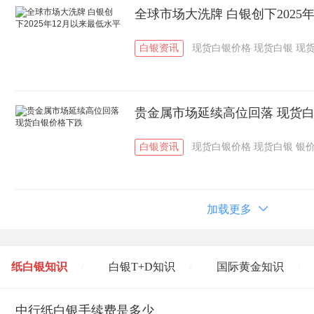
全球市场大洗牌 白银创下2025
白银资讯
现货白银价格
现货白银
现
贵金属市场延续高位回落 现货
白银资讯
现货白银价格
现货白银
银
加载更多
纸白银知识
白银T+D知识
国际黄金知识
/
/
/
黄金T+D知识
中行纸白银手续费是多少
粤贵银知识
国际白银知识
/
/
/