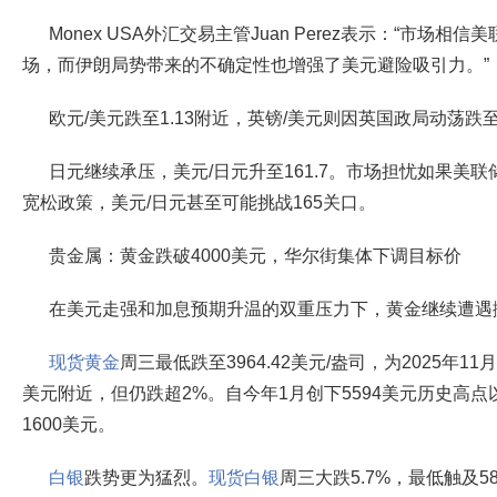
Monex USA外汇交易主管Juan Perez表示：“市场
场，而伊朗局势带来的不确定性也增强了美元避险吸引力。”
欧元/美元跌至1.13附近，英镑/美元则因英国政局动荡跌
日元继续承压，美元/日元升至161.7。市场担忧如果美
宽松政策，美元/日元甚至可能挑战165关口。
贵金属：黄金跌破4000美元，华尔街集体下调目标价
在美元走强和加息预期升温的双重压力下，黄金继续遭遇
现货黄金
周三最低跌至3964.42美元/盎司，为2025年1
美元附近，但仍跌超2%。自今年1月创下5594美元历史高点
1600美元。
白银
跌势更为猛烈。
现货白银
周三大跌5.7%，最低触及58