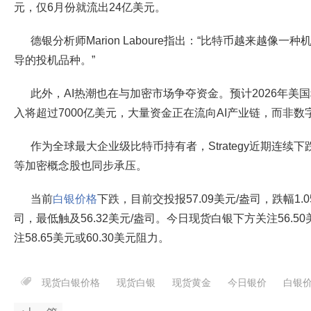
元，仅6月份就流出24亿美元。
德银分析师Marion Laboure指出：“比特币越来越像
导的投机品种。”
此外，AI热潮也在与加密市场争夺资金。预计2026年美
入将超过7000亿美元，大量资金正在流向AI产业链，而非数
作为全球最大企业级比特币持有者，Strategy近期连续下跌超过20
等加密概念股也同步承压。
当前
白银价格
下跌，目前交投报57.09美元/盎司，跌幅1.0
司，最低触及56.32美元/盎司。今日现货白银下方关注56.50
注58.65美元或60.30美元阻力。
现货白银价格
现货白银
现货黄金
今日银价
白银