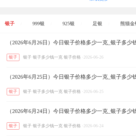
银子
999银
925银
足银
熊猫金
/
/
/
/
开国纪念币
（2026年6月26日）今日银子价格多少一克_银子多少
大清银币
长城币
老
/
/
/
银子
银子
银子多少钱一克
银子价格
·
2026-06-26
菜百
周生生
周大生
周六福
六
/
/
/
/
（2026年6月25日）今日银子价格多少一克_银子多少
六福
金至尊
潮宏基
亚一金店
/
/
/
/
银子
银子
银子多少钱一克
银子价格
·
2026-06-25
（2026年6月24日）今日银子价格多少一克_银子多少
银子
银子
银子多少钱一克
银子价格
·
2026-06-24