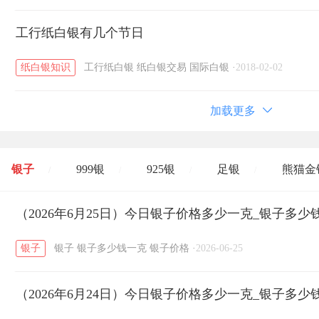
工行纸白银有几个节日
纸白银知识
工行纸白银
纸白银交易
国际白银
·
2018-02-02
加载更多
银子
999银
925银
足银
熊猫金
/
/
/
/
开国纪念币
（2026年6月25日）今日银子价格多少一克_银子多少
大清银币
长城币
老
/
/
/
银子
银子
银子多少钱一克
银子价格
·
2026-06-25
菜百
周生生
周大生
周六福
六
/
/
/
/
（2026年6月24日）今日银子价格多少一克_银子多少
六福
金至尊
潮宏基
亚一金店
/
/
/
/