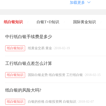
加载更多
纸白银知识
白银T+D知识
国际黄金知识
/
/
/
黄金T+D知识
中行纸白银手续费是多少
粤贵银知识
国际白银知识
/
/
/
纸白银知识
纸黄金交易
黄金
·
2018-02-19
工行纸白银点差怎么计算
纸白银知识
国际白银走势
纸白银投资
工行纸白银
·
2018-02-15
纸白银的风险大吗?
纸白银知识
白银的价格
白银投资网
白银知识
·
2018-02-07