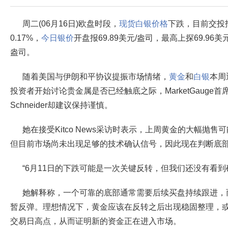
周二(06月16日)欧盘时段，
现货白银价格
下跌，目前交投报
0.17%，
今日银价
开盘报69.89美元/盎司，最高上探69.96美
盎司。
随着美国与伊朗和平协议提振市场情绪，
黄金
和
白银
本周
投资者开始讨论贵金属是否已经触底之际，MarketGauge首席市
Schneider却建议保持谨慎。
她在接受Kitco News采访时表示，上周黄金的大幅抛
但目前市场尚未出现足够的技术确认信号，因此现在判断底
“6月11日的下跌可能是一次关键反转，但我们还没有看到确认信
她解释称，一个可靠的底部通常需要后续买盘持续跟进，
暂反弹。理想情况下，黄金应该在反转之后出现稳固整理，
交易日高点，从而证明新的资金正在进入市场。