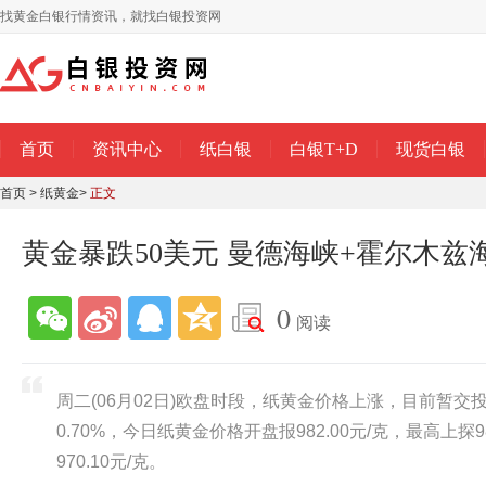
找黄金白银行情资讯，就找白银投资网
首页
资讯中心
纸白银
白银T+D
现货白银
首页
>
纸黄金
>
正文
黄金暴跌50美元 曼德海峡+霍尔木兹
0
阅读
周二(06月02日)欧盘时段，纸黄金价格上涨，目前暂交投于
0.70%，今日纸黄金价格开盘报982.00元/克，最高上探9
970.10元/克。