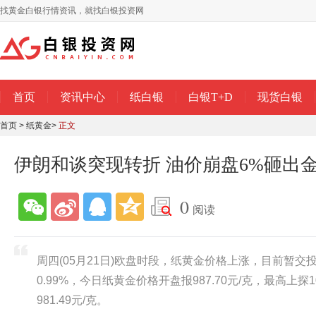
找黄金白银行情资讯，就找白银投资网
首页
资讯中心
纸白银
白银T+D
现货白银
首页
>
纸黄金
>
正文
伊朗和谈突现转折 油价崩盘6%砸出
0
阅读
周四(05月21日)欧盘时段，纸黄金价格上涨，目前暂交投于
0.99%，今日纸黄金价格开盘报987.70元/克，最高上探1
981.49元/克。