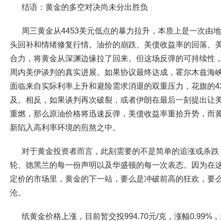
结语：黄金的多空对决尚未分出胜负
周三黄金从4453美元低点的暴力拉升，本质上是一次由
头回补和情绪修复行情。油价的崩跌、美债收益率的回落、
合力，将黄金从深渊边缘拉了回来。但这场反弹的可持续性
周内美伊谈判的真实进展。如果协议最终达成，霍尔木兹海
面临来自实际利率上升和避险需求消退的双重压力，花旗的4
及。相反，如果谈判再次破裂，或者伊朗在最后一刻提出让
重燃，那么原油价格将迅速反弹，美债收益率重拾升势，而
新陷入高利率环境的煎熬之中。
对于黄金投资者而言，此刻需要的不是简单的追涨或杀跌
轮、德黑兰的每一份声明以及华盛顿的每一次表态。因为在
定价的市场里，黄金的下一站，要么是冲破前高的狂欢，要么
沦。
纸黄金价格上涨，目前暂交投994.70元/克，涨幅0.99%，