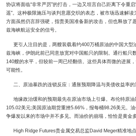
协议将面临“非常严厉”的打击，一边又坦言自己距离下令重启“
遥”。这种极限施压与谈判意愿交织的表态，被市场迅速解读
方面虽然仍言辞强硬，指责美国准备新的攻击，但也释放了
兹海峡航运安全的信号。
更引人注目的是，两艘装载着约400万桶原油的中国大型
兹海峡，伊朗此前已同意放宽对中国船只的限制。通行船只
140艘的水平，但较前一周已经翻倍。这些具体而微的进展
可能性。
二、原油暴跌的连锁反应：通胀预期降温与美债收益率的
地缘政治缓和的预期最先在原油市场上引爆。布伦特原油期
105.02美元;美国原油期货重挫5.66%，报每桶98.26美
争爆发以来的市场中并不多见。而油价的崩塌，恰恰是黄金
High Ridge Futures贵金属交易总监David Meg