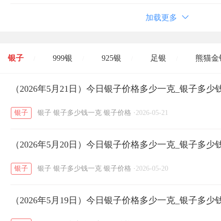
加载更多
银子
999银
925银
足银
熊猫金
/
/
/
/
开国纪念币
（2026年5月21日）今日银子价格多少一克_银子多少
大清银币
长城币
老
/
/
/
银子
银子
银子多少钱一克
银子价格
·
2026-05-21
菜百
周生生
周大生
周六福
六
/
/
/
/
（2026年5月20日）今日银子价格多少一克_银子多少
六福
金至尊
潮宏基
亚一金店
/
/
/
/
银子
银子
银子多少钱一克
银子价格
·
2026-05-20
（2026年5月19日）今日银子价格多少一克_银子多少