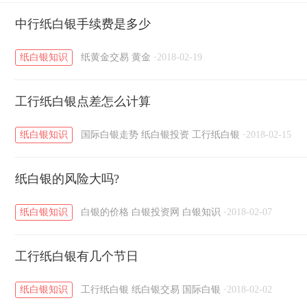
黄金T+D知识
中行纸白银手续费是多少
粤贵银知识
国际白银知识
/
/
/
纸白银知识
纸黄金交易
黄金
·
2018-02-19
工行纸白银点差怎么计算
纸白银知识
国际白银走势
纸白银投资
工行纸白银
·
2018-02-15
纸白银的风险大吗?
纸白银知识
白银的价格
白银投资网
白银知识
·
2018-02-07
工行纸白银有几个节日
纸白银知识
工行纸白银
纸白银交易
国际白银
·
2018-02-02