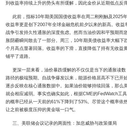
到收益率持续上升的势头有所缓解，因此金价从近期低点反
此前，指标10年期美国国债收益率在周二刚刚触及2025
收益率更是创下2007年全球金融危机前夕以来的新高。收
战争引发持久性通胀的深度焦虑。然而当油价因和平预期而
胀阴霾瞬间散去了一部分。周三，10年期美债收益率大幅下跌约1
个月高点显著回落。收益率的下滑，直接降低了持有无收益
铺平了道路。
更深一层来看，油价暴跌缓解的不仅仅是当下的通胀读数
路径的极端预期。自战争爆发以来，能源价格居高不下已开
逐步反映在核心通胀数据中。如果油价能够持续回落，那么
就会相应减弱。事实也确实如此，根据CME的FedWatch工
的概率已经从一天前的61%下降到了53%。尽管这个概率依
让之前被极度压抑的黄金喘一口气。
三、美联储会议记录的两面性：加息威胁与政策僵局