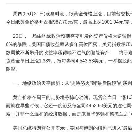
周四(05月21日)欧盘时段，纸黄金价格上涨，目前暂交投于99
今日纸黄金价格开盘报987.70元/克，最高上探1001.94元/克
20日，一场由地缘政治预期突变引发的资产价格大逆转
6%的暴跌，美国国债收益率从多年高位回落，美元指数承压
数周被不断攀升的收益率压得喘不过气的避险资产——终于
货黄金单日上涨1.38%，报每盎司4,543.53美元，一举摆脱此
阴影。
一、地缘政治天平倾斜：从“史诗怒火”到“最后阶段”的谈
黄金价格在周三的走势堪称惊心动魄。现货金当日上涨1.38
而就在早些时候，它还一度触及每盎司4453.60美元的逾七
索，并非什么温和的经济数据，而是来自华盛顿和德黑兰之
美国总统特朗普公开表示，美国与伊朗的谈判已进入“最后