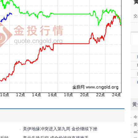
交
黄
今
黄
美伊地缘冲突进入第九周 金价继续下挫
a