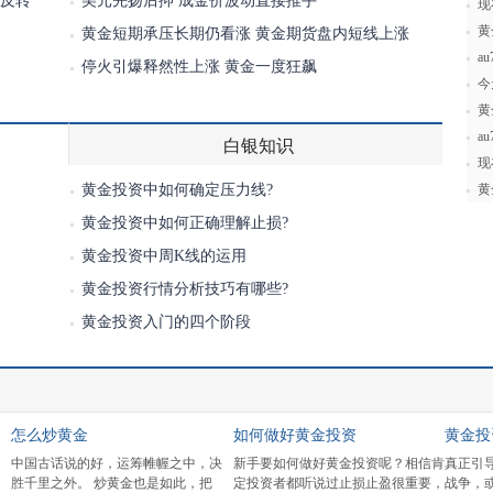
型反转
美元先扬后抑 成金价波动直接推手
现
黄
黄金短期承压长期仍看涨 黄金期货盘内短线上涨
a
停火引爆释然性上涨 黄金一度狂飙
今
黄
a
白银知识
现
黄金投资中如何确定压力线?
黄
黄金投资中如何正确理解止损?
黄金投资中周K线的运用
黄金投资行情分析技巧有哪些?
黄金投资入门的四个阶段
个牌子好
国际黄金交易时间
怎么炒黄金
是珠宝市场上主流产
国际现货黄金是由世界各国共同组建
中国古话说的好，运
人结婚时，需要都买的
的一个世界性质的黄金交易市场，个
胜千里之外。 炒黄金