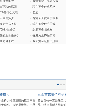
在金价多少
香港黄金一克多少钱
金下跌的原因
现在黄金什么价格
u750是什么意思
老庙
天金价多少
香港今天黄金价格多
金为什么下跌
现在黄金什么价钱
u750彩金戒指
老庙黄金怎么样
在的金价是多少
香港黄金饰品价格
金为何下跌
今天黄金是什么价格
如何做好黄金投资
黄金投资技巧
筹帷幄之中，决
新手要如何做好黄金投资呢？相信肯
真正引导金价大幅度震荡的原因
也是如此，把
定投资者都听说过止损止盈很重要，
战争，或者动乱，政治局势等。