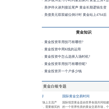
美伊或36至72小时内重启谈判 黄金上演V
美伊停火谈判接近尾声 黄金长期逻辑生变
美债美元双双破位倒计时 黄金站上4764后
黄金知识
黄金投资常用技巧有哪些?
黄金投资中周K线的运用
黄金投资中怎么选择入场时机?
黄金投资常用技巧有哪些呢?
黄金投资开一个户多少钱
黄金白银专题
1
2
3
黄金投资技巧
黄金首饰哪
真正引导金价大幅度震荡的原因只有
黄金首饰一直
战争，或者动乱，政治局势等。一旦
品，特别是新