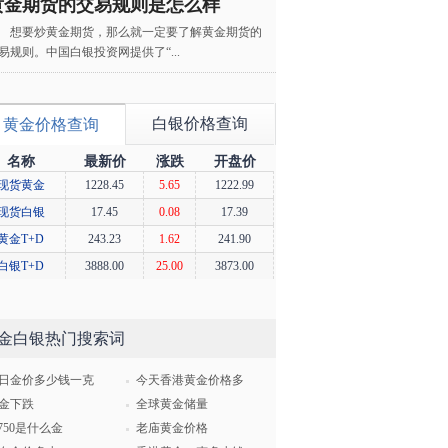
黄金期货的交易规则是怎么样
想要炒黄金期货，那么就一定要了解黄金期货的
易规则。中国白银投资网提供了“...
白银价格查询
黄金价格查询
名称
最新价
涨跌
开盘价
现货黄金
1228.45
5.65
1222.99
现货白银
17.45
0.08
17.39
黄金T+D
243.23
1.62
241.90
白银T+D
3888.00
25.00
3873.00
金白银热门搜索词
日金价多少钱一克
今天香港黄金价格多
金下跌
全球黄金储量
u750是什么金
老庙黄金价格