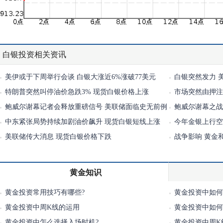
白银投资相关资讯
美伊或于下周举行会谈 白银大涨近6%涨破77美元
白银突然发力 
特朗普突然叫停油价急跌3% 现货白银价格上涨
市场突然由押注
鲍威尔谢幕记者会释放重磅信号 美联储面临史无前例
鲍威尔谢幕之战
压力
中东紧张局势持续加剧油价飙升 现货白银短线上涨
涨
今年金银上行空
美联储传大消息 现货白银价格下跌
行
战争影响 黄金
黄金知识
黄金投资常用技巧有哪些?
黄金投资中如何
黄金投资中周K线的运用
黄金投资中如何
黄金投资中怎么选择入场时机?
黄金投资中周K