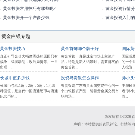
黄金投资常用技巧有哪些呢?
黄金投资行情分
黄金投资开一个户多少钱
黄金投资入门的
黄金白银专题
怎么炒黄金
如何做好黄金投资
黄金
建
中国古话说的好，运筹帷幄之中，决
新手要如何做好黄金投资呢？相信肯
真正引
个
胜千里之外。 炒黄金也是如此，把
定投资者都听说过止损止盈很重要，
战争，
一些基本...
但是实...
出现，.
怎么投资白银期货
什么是925银
长城
或
现在投资白银的人越来越多，白银期
925银是国际上做银饰品的国际标准
长城币
国
货也是热门品种之一。因此很多人关
银。925银的光泽、亮度和硬度都比
种面值
注白银...
99银有所...
纪念币的
版权所有 ©
2026
白银
声明：本站提供的资讯评论、行情等内